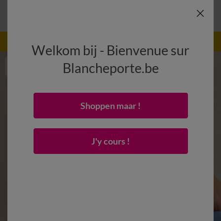
-50% dès 2 articles Code
:
800013
(1)
Appliquer
Welkom bij - Bienvenue sur
Blancheporte.be
Shoppen maar !
J'y cours !