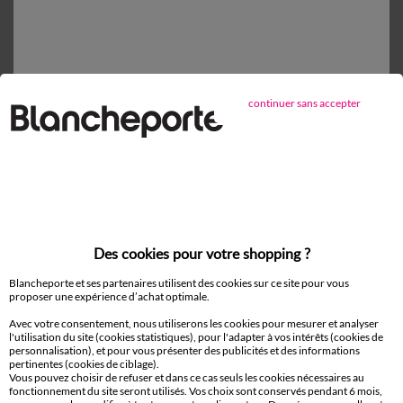
Retours gratuits*
sous 14 jours en Point Relais®
continuer sans accepter
D'autres idées de Chemisier
Chemisier
Des cookies pour votre shopping ?
Paiement 100% sécurisé
Payez plus tard ou en plusieurs fois
Blancheporte et ses partenaires utilisent des cookies sur ce site pour vous
proposer une expérience d’achat optimale.
Livraison
Avec votre consentement, nous utiliserons les cookies pour mesurer et analyser
l'utilisation du site (cookies statistiques), pour l'adapter à vos intérêts (cookies de
domicile et Point Relais
®
personnalisation), et pour vous présenter des publicités et des informations
pertinentes (cookies de ciblage).
Vous pouvez choisir de refuser et dans ce cas seuls les cookies nécessaires au
Retours gratuits*
fonctionnement du site seront utilisés. Vos choix sont conservés pendant 6 mois,
®