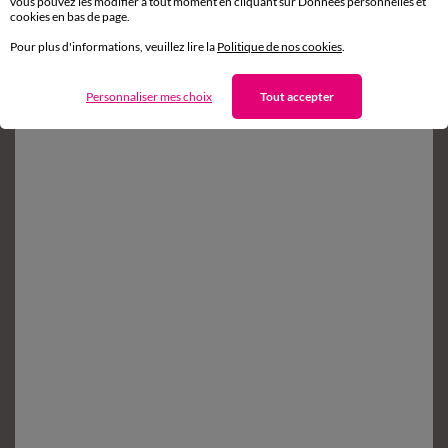
sous 14 jours en Point Relais
vous pouvez les modifier à tout moment en cliquant sur Données personnelles et
cookies en bas de page.
Pour plus d'informations, veuillez lire la
Politique de nos cookies
.
Service clients
8h à 19h du lundi au samedi
Personnaliser mes choix
Tout accepter
Envie d'avantages exclusifs ?
Inscrivez‑vous à notre newsletter !
Conditions dans votre email de confirmation
Ok
Suivez-nous