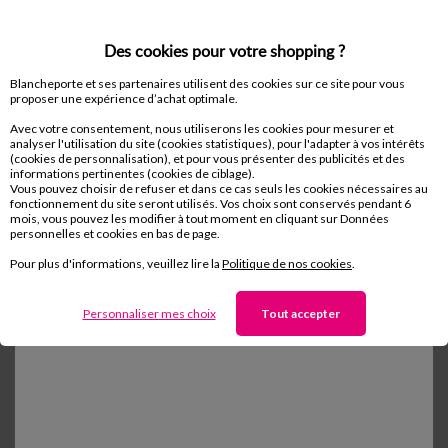
Des cookies pour votre shopping ?
Blancheporte et ses partenaires utilisent des cookies sur ce site pour vous
proposer une expérience d’achat optimale.
Avec votre consentement, nous utiliserons les cookies pour mesurer et
analyser l'utilisation du site (cookies statistiques), pour l'adapter à vos intérêts
(cookies de personnalisation), et pour vous présenter des publicités et des
informations pertinentes (cookies de ciblage).
Vous pouvez choisir de refuser et dans ce cas seuls les cookies nécessaires au
fonctionnement du site seront utilisés. Vos choix sont conservés pendant 6
Quelles tenues et couleurs
mois, vous pouvez les modifier à tout moment en cliquant sur Données
personnelles et cookies en bas de page.
porter pour mettre en
Pour plus d'informations, veuillez lire la
Politique de nos cookies
.
valeur le bronzage ?
L’été arrive à grands pas… Imaginez-vous dans
Personnaliser mes choix
Tout accepter
quelques semaines à peine, étendue sur une plage
de sable fin avec comme unique objectif : revenir
de vos vacances le teint le plus halé possible !
Lire la suite...
Mais, quelles tenues et couleurs porter pour
mettre en v...