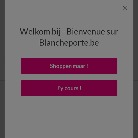
Accueil
Le Blog
Mode
Welkom bij - Bienvenue sur
Blancheporte.be
Shoppen maar !
Mode
Maison
Evénements
J'y cours !
Mode
Ici, nous partageons notre passion pour la mode et le textile...