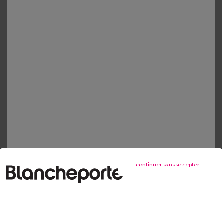
Quel short choisir selon sa
morphologie ?
Porté en randonnée comme pour les journées de
détente, le short est la pièce indispensable de
l’été ! Il se décline en une multitude de coupes, qui
présentent toutes des avantages. Vous en
Lire la suite...
trouverez une large collection chez
Blancheporte, du 34 au 56...
continuer sans accepter