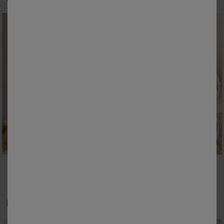
4/6 ANS
8/10 ANS
2/4 ANS
6/8 ANS
10/12 ANS
12/14 ANS
Peignoir enfant à capuche - éponge bouclette 340 g/m²
Peignoir de bain enfant à capuche éponge coton - 340 g/m²
36,99 €
38,99 €
-50% dès 2 articles Code 800013
-50% dès 2 articles Code 800013