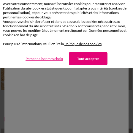
Avec votre consentement, nous utiliserons les cookies pour mesurer et analyser
l'utilisation du site (cookies statistiques), pour l'adapter à vos intérêts (cookies de
personnalisation), et pour vous présenter des publicités et des informations
pertinentes (cookies de ciblage).
Vous pouvez choisir de refuser et dans ce cas seuls les cookies nécessaires au
fonctionnement du site seront utilisés. Vos choix sont conservés pendant 6 mois,
vous pouvez les modifier à tout moment en cliquant sur Données personnelles et
cookies en bas de page.
Pour plus d'informations, veuillez lire la
Politique de nos cookies
.
Personnaliser mes choix
Tout accepter
Personnalisable
Personnalisable
2/4 ANS
6/8 ANS
10/12 ANS
CAPE DE BAIN : 80X80CM
Peignoir de bain enfant Lapin personnalisé à capuche - éponge 340g/m²
Cape de bain bébé personnalisée
45,99 €
26,99 €
-50% dès 2 articles Code 800013
-50% dès 2 articles Code 800013