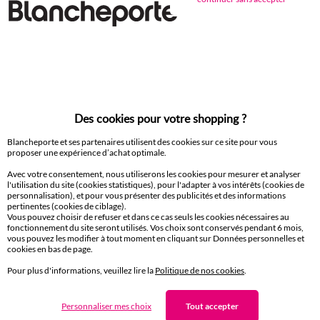
Des cookies pour votre shopping ?
Blancheporte et ses partenaires utilisent des cookies sur ce site pour vous
proposer une expérience d’achat optimale.
Nappe infroissable
Nappe damassée feuillages
Avec votre consentement, nous utiliserons les cookies pour mesurer et analyser
10,99 €
10,99 €
à partir de
à partir de
l'utilisation du site (cookies statistiques), pour l'adapter à vos intérêts (cookies de
-50% dès 2 articles Code 800013
-50% dès 2 articles Code 800013
personnalisation), et pour vous présenter des publicités et des informations
pertinentes (cookies de ciblage).
Vous pouvez choisir de refuser et dans ce cas seuls les cookies nécessaires au
fonctionnement du site seront utilisés. Vos choix sont conservés pendant 6 mois,
vous pouvez les modifier à tout moment en cliquant sur Données personnelles et
cookies en bas de page.
Pour plus d'informations, veuillez lire la
Politique de nos cookies
.
Personnaliser mes choix
Tout accepter