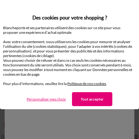
Des cookies pour votre shopping ?
Blancheporte et ses partenaires utilisent des cookies sur ce site pour vous
proposer une expérience d’achat optimale.
Avec votre consentement, nous utiliserons les cookies pour mesurer et analyser
l'utilisation du site (cookies statistiques), pour l'adapter à vos intérêts (cookies de
personnalisation), et pour vous présenter des publicités et des informations
pertinentes (cookies de ciblage).
Vous pouvez choisir de refuser et dans ce cas seuls les cookies nécessaires au
fonctionnement du site seront utilisés. Vos choix sont conservés pendant 6 mois,
vous pouvez les modifier à tout moment en cliquant sur Données personnelles et
cookies en bas de page.
Pour plus d'informations, veuillez lire la
Politique de nos cookies
.
Personnaliser mes choix
Tout accepter
36
38
40
42
44
46
48
36
38
40
42
44
46
48
50
52
54
50
52
Jegging droit denim ultra stretch
Jean stretch coupe droite
39,99 €
45,99 €
à partir de
à partir de
-50% dès 2 articles Code 800013
-50% dès 2 articles Code 800013