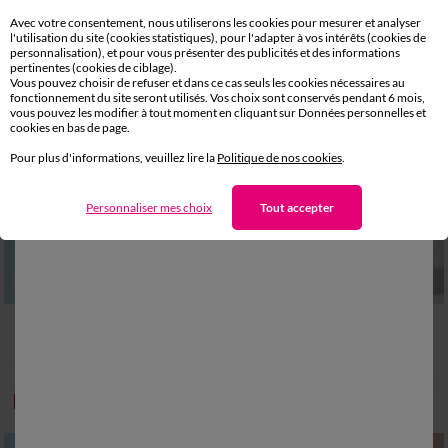
Avec votre consentement, nous utiliserons les cookies pour mesurer et analyser
l'utilisation du site (cookies statistiques), pour l'adapter à vos intérêts (cookies de
personnalisation), et pour vous présenter des publicités et des informations
pertinentes (cookies de ciblage).
Vous pouvez choisir de refuser et dans ce cas seuls les cookies nécessaires au
fonctionnement du site seront utilisés. Vos choix sont conservés pendant 6 mois,
vous pouvez les modifier à tout moment en cliquant sur Données personnelles et
cookies en bas de page.
Pour plus d'informations, veuillez lire la
Politique de nos cookies
.
Personnaliser mes choix
Tout accepter
Spécial Petites
Outlet
34
36
38
40
42
44
46
38/40
42/44
46/48
50
52
48
50
52
54
56
Jupe courte évasée, Spécial Petites
Jupe courte volantée imprimé ikat, crépon
34,99 €
17,00 €
*
à partir de
à partir de
-50% dès 2 articles Code 800013