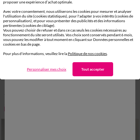
proposer une expérience d’achat optimale.
Avec votre consentement, nous utiliserons les cookies pour mesurer et analyser
l'utilisation du site (cookies statistiques), pour l'adapter à vos intérêts (cookies de
personnalisation), et pour vous présenter des publicités et des informations
pertinentes (cookies de ciblage).
Vous pouvez choisir de refuser et dans ce cas seuls les cookies nécessaires au
fonctionnement du site seront utilisés. Vos choix sont conservés pendant 6 mois,
vous pouvez les modifier à tout moment en cliquant sur Données personnelles et
cookies en bas de page.
Pour plus d'informations, veuillez lire la
Politique de nos cookies
.
Personnaliser mes choix
Tout accepter
Outlet
36
38
40
42
44
46
48
38
40
42
44
46
48
50
50
52
54
52
54
56
Tunique à carreaux fronces et plastron boutonné, en flanelle
Tunique imprimé bicolore, crêpe
37,99 €
10,00 €
*
à partir de
à partir de
-50% dès 2 articles Code 800013