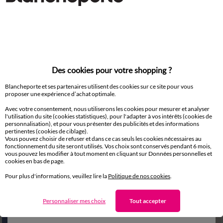
Des cookies pour votre shopping ?
Blancheporte et ses partenaires utilisent des cookies sur ce site pour vous
proposer une expérience d’achat optimale.
Avec votre consentement, nous utiliserons les cookies pour mesurer et analyser
l'utilisation du site (cookies statistiques), pour l'adapter à vos intérêts (cookies de
personnalisation), et pour vous présenter des publicités et des informations
pertinentes (cookies de ciblage).
Vous pouvez choisir de refuser et dans ce cas seuls les cookies nécessaires au
fonctionnement du site seront utilisés. Vos choix sont conservés pendant 6 mois,
vous pouvez les modifier à tout moment en cliquant sur Données personnelles et
cookies en bas de page.
38
40
42
44
46
48
50
36
38
40
42
44
46
48
52
50
Pour plus d'informations, veuillez lire la
Politique de nos cookies
.
Haut de tankini uni gainant Ilaya
Haut de tankini à anneau imprimé Atares - coques amovibles
31,99 €
28,99 €
à partir de
-50% dès 2 articles Code 800013
-50% dès 2 articles Code 800013
Personnaliser mes choix
Tout accepter