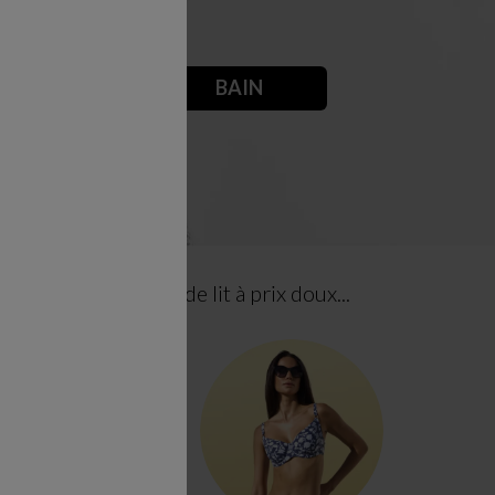
HAUSSURES
BAIN
tion maison
et linge de lit à prix doux...