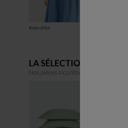
Robe d’été
Débardeur
LA SÉLECTION DU MOM
Nos pièces incontournables de la sais