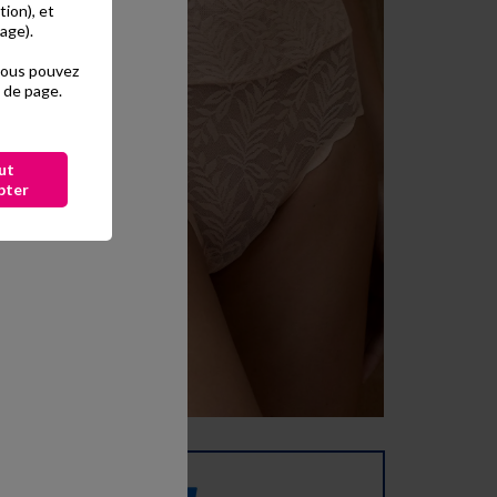
tion), et
age).
 vous pouvez
 de page.
ut
pter