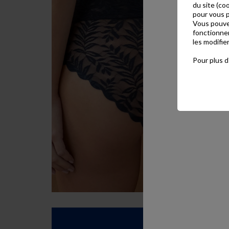
du site (co
pour vous p
Vous pouvez
fonctionnem
les modifie
Pour plus d'