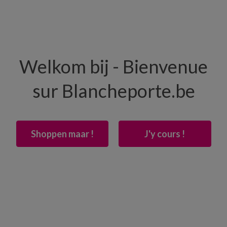
HOMME
MAISON
CHAUSSURES
Welkom bij - Bienvenue
-50% dès 2 articles Code
:
800013
(1)
Appliquer
sur Blancheporte.be
Shoppen maar !
J'y cours !