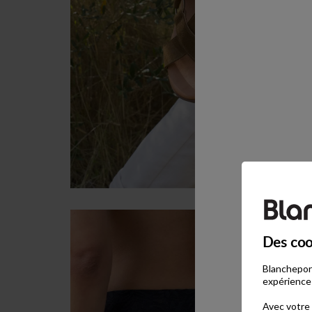
Des coo
Blancheport
expérience 
Avec votre 