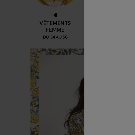
VÊTEMENTS
LINGERIE
FEMME
DU 85A AU 140G
DU 34 AU 58