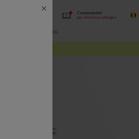
Commander
par
référence catalogue
BAIN
BLOG