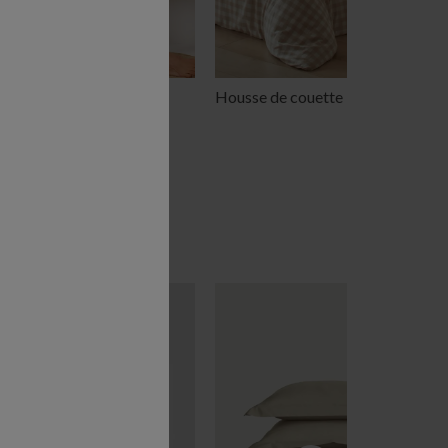
ot de bain 1 pièce
Housse de couette 140x200