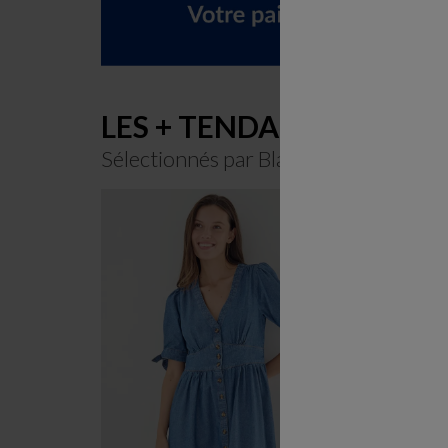
LES + TENDANCES
Sélectionnés par Blancheporte spécia