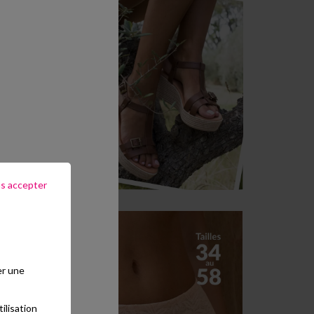
ns accepter
er une
ilisation