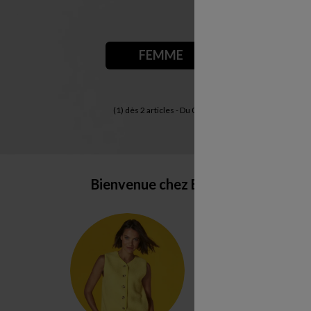
FEMME
LINGERIE
(1) dès 2 articles - Du 01/08/26 au 09/08/26 -
Voir con
Bienvenue chez Blancheporte Belgi