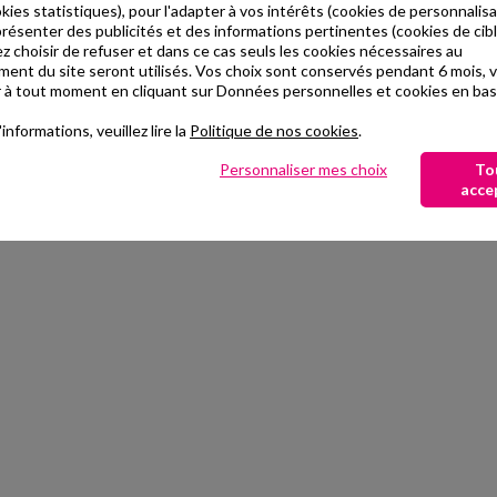
okies statistiques), pour l'adapter à vos intérêts (cookies de personnalisa
résenter des publicités et des informations pertinentes (cookies de cibl
 choisir de refuser et dans ce cas seuls les cookies nécessaires au
ent du site seront utilisés. Vos choix sont conservés pendant 6 mois,
r à tout moment en cliquant sur Données personnelles et cookies en bas
informations, veuillez lire la
Politique de nos cookies
.
Personnaliser mes choix
To
Lingerie
acce
CULOTTES
ET SHORTYS
Découvrir la sélection