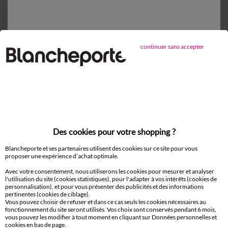
continuer sans accepter
Des cookies pour votre shopping ?
Blancheporte et ses partenaires utilisent des cookies sur ce site pour vous
proposer une expérience d’achat optimale.
42
44
46
48
50
52
54
S
M
L
XL
XXL
3XL
4XL
Avec votre consentement, nous utiliserons les cookies pour mesurer et analyser
56
58
60
62
64
l'utilisation du site (cookies statistiques), pour l'adapter à vos intérêts (cookies de
Pantalon droit 5 poches ceinture élastiquée invisible - L30
Slip fermé imprimé assorti taille confort - lot de 6
personnalisation), et pour vous présenter des publicités et des informations
pertinentes (cookies de ciblage).
39,99 €
31,74 €
à partir de
à partir de
les 6
Vous pouvez choisir de refuser et dans ce cas seuls les cookies nécessaires au
-50% dès 2 articles Code 800013
-50% dès 2 articles Code 800013
fonctionnement du site seront utilisés. Vos choix sont conservés pendant 6 mois,
vous pouvez les modifier à tout moment en cliquant sur Données personnelles et
cookies en bas de page.