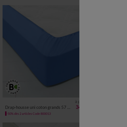
à partir de
34,99 €
Drap-housse uni coton grands 57 fils/cm² - bonnet 40 cm
Drap-housse uni coton gr
-50% dès 2 articles Code 800013
-50% dès 2 article