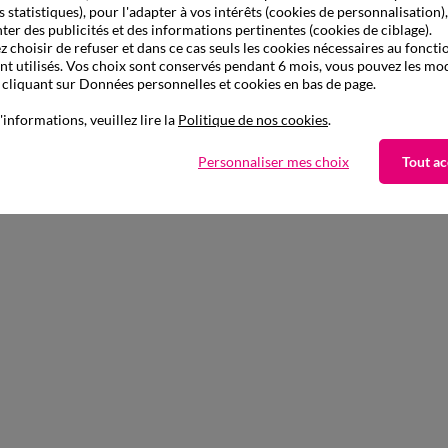
s statistiques), pour l'adapter à vos intérêts (cookies de personnalisation)
ter des publicités et des informations pertinentes (cookies de ciblage).
 choisir de refuser et dans ce cas seuls les cookies nécessaires au fonc
ont utilisés. Vos choix sont conservés pendant 6 mois, vous pouvez les mod
liquant sur Données personnelles et cookies en bas de page.
'informations, veuillez lire la
Politique de nos cookies
.
Personnaliser mes choix
Tout ac
à partir de
27,99 €
 57 fils/cm² - bonnet 32 cm
Drap-housse uni coton 57 fils/cm² - bonnet 32 
s Code 800013
-50% dès 2 articles Code 800013