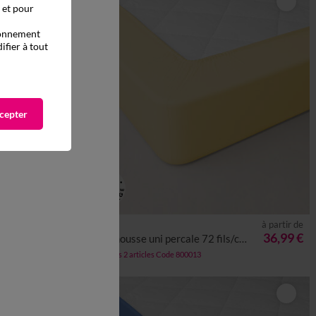
, et pour
tionnement
ifier à tout
cepter
à partir de
à partir de
27,99 €
36,99 €
cm
Drap-housse uni percale 72 fils/cm² - bonnet 40 cm
-50% dès 2 articles Code 800013