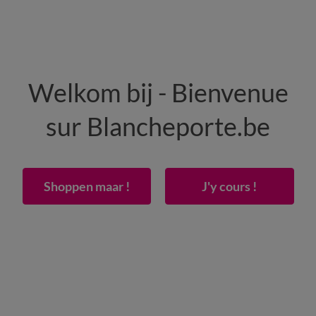
HOMME
MAISON
CHAUSSURES
Welkom bij - Bienvenue
-50% dès 2 articles Code
:
800013
(1)
Appliquer
sur Blancheporte.be
Drap Housse
Shoppen maar !
J'y cours !
uche ! » avait raison ? Si le secret d’une nuit paisible dépendait de
Lin
Taie d'oreiller
Drap plat
enf
e
Mieux choisir
Dimensions