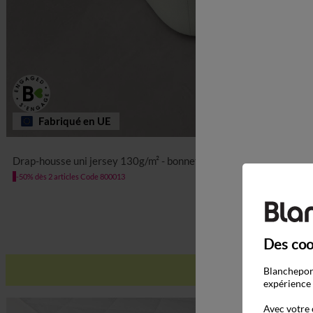
Fabriqué en UE
Drap-housse uni jersey 130g/m² - bonnet 40 cm
-50% dès 2 articles Code 800013
Des coo
Blancheport
expérience 
Avec votre 