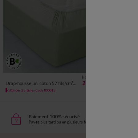
à partir de
27,99 €
Drap-housse uni coton 57 fils/cm² - bonnet 32 cm
-50% dès 2 articles Code 800013
Paiement 100% sécurisé
Livr
Payez plus tard ou en plusieurs fois
domic