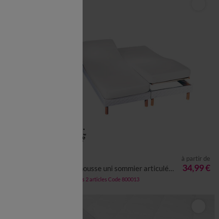
à partir de
à partir de
36,99 €
34,99 €
cm
Drap-housse uni sommier articulé polyester-coton 57 fils/cm² - bonnet 26 cm
-50% dès 2 articles Code 800013