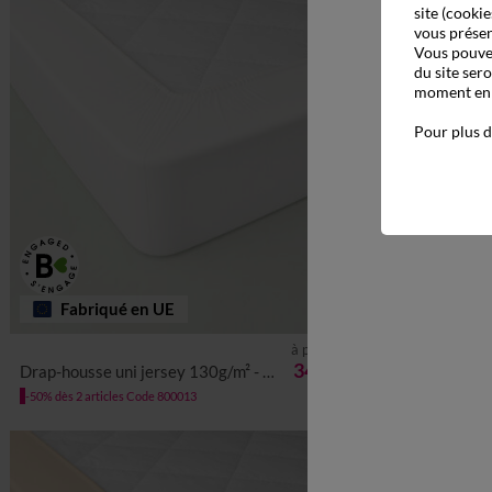
site (cookie
vous présen
Vous pouvez
du site ser
moment en c
Pour plus d
Fabriqué en UE
à partir de
34,99 €
Drap-housse uni jersey 130g/m² - bonnet 40 cm
Drap-housse uni coton
-50% dès 2 articles Code 800013
-50% dès 2 article