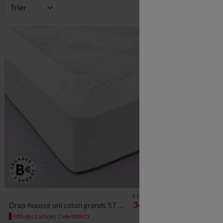
Trier
Fabriqu
à partir de
34,99 €
Drap-housse uni coton grands 57 fils/cm² - bonnet 40 cm
Drap-housse uni
-50% dès 2 articles Code 800013
-50% dès 2 article