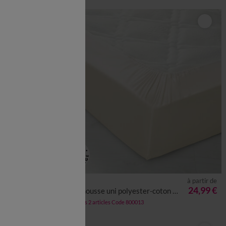
à partir de
à partir de
21,99 €
24,99 €
cm
Drap-housse uni polyester-coton 57 fils/cm² - bonnet 32 cm
-50% dès 2 articles Code 800013