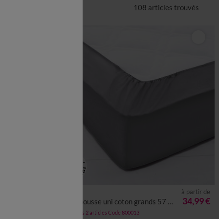
108 articles
trouvés
à partir de
à partir de
34,99 €
34,99 €
 cm
Drap-housse uni coton grands 57 fils/cm² - bonnet 40 cm
-50% dès 2 articles Code 800013