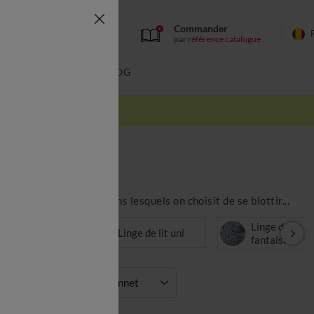
Commander
par
référence catalogue
BAIN
BLOG
 la qualité des draps dans lesquels on choisit de se blottir...
ge de lit
Linge de lit
Linge de lit uni
ant
fantaisie
Hauteur de bonnet