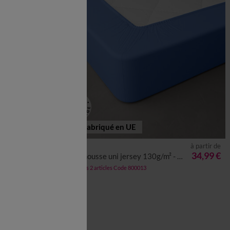
Fabriqué en UE
à partir de
à partir de
21,99 €
34,99 €
cm
Drap-housse uni jersey 130g/m² - bonnet 40 cm
-50% dès 2 articles Code 800013