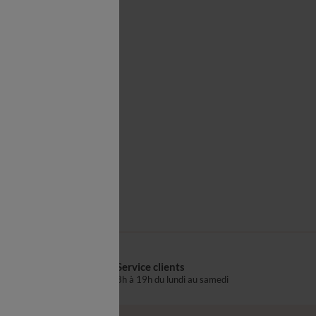
Service clients
s
8h à 19h du lundi au samedi
®