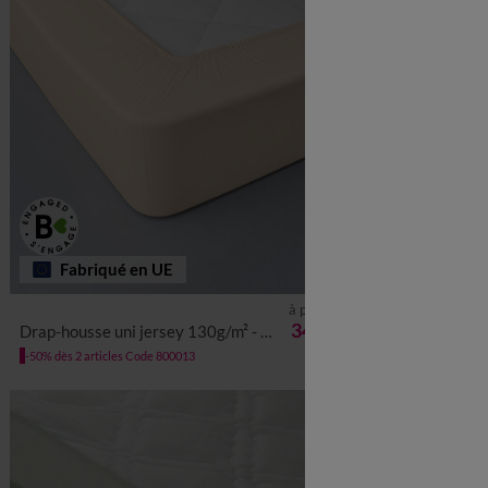
Fabriqué en UE
à partir de
34,99 €
Drap-housse uni jersey 130g/m² - bonnet 40 cm
Drap-housse uni coton
-50% dès 2 articles Code 800013
-50% dès 2 article