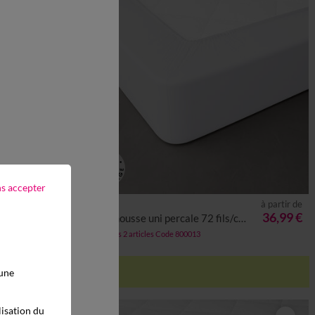
ns accepter
à partir de
à partir de
27,99 €
36,99 €
cm
Drap-housse uni percale 72 fils/cm² - bonnet 40 cm
-50% dès 2 articles Code 800013
 une
lisation du