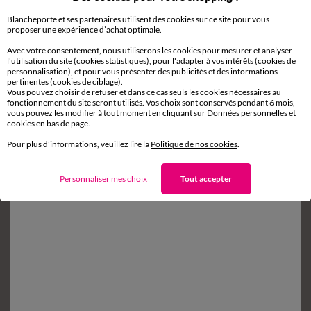
Blancheporte et ses partenaires utilisent des cookies sur ce site pour vous
Service clients
proposer une expérience d’achat optimale.
8h à 19h du lundi au samedi
Avec votre consentement, nous utiliserons les cookies pour mesurer et analyser
l'utilisation du site (cookies statistiques), pour l'adapter à vos intérêts (cookies de
personnalisation), et pour vous présenter des publicités et des informations
pertinentes (cookies de ciblage).
Vous pouvez choisir de refuser et dans ce cas seuls les cookies nécessaires au
Envie d'avantages exclusifs ?
fonctionnement du site seront utilisés. Vos choix sont conservés pendant 6 mois,
vous pouvez les modifier à tout moment en cliquant sur Données personnelles et
Inscrivez‑vous à notre newsletter !
cookies en bas de page.
Conditions dans votre email de confirmation
Pour plus d'informations, veuillez lire la
Politique de nos cookies
.
Ok
Personnaliser mes choix
Tout accepter
Suivez-nous