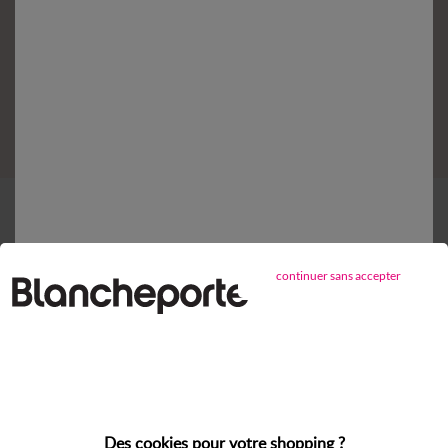
Votre commande
Votre livraison
Retours gratuits
Nous contacter
Paiement 100% sécurisé
continuer sans accepter
Payez plus tard ou en plusieurs fois
Livraison
domicile et Point Relais
®
Retours gratuits*
sous 14 jours en Point Relais
®
Des cookies pour votre shopping ?