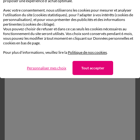
proposer une expérience d’achat optimale.
Avec votre consentement, nous utiliserons les cookies pour mesurer et analyser
l'utilisation du site (cookies statistiques), pour l'adapter à vos intérêts (cookies de
personnalisation), et pour vous présenter des publicités et des informations
pertinentes (cookies de ciblage).
Vous pouvez choisir de refuser et dans ce cas seuls les cookies nécessaires au
Commande
fonctionnement du site seront utilisés. Vos choix sont conservés pendant 6 mois,
vous pouvez les modifier à tout moment en cliquant sur Données personnelles et
cookies en bas de page.
Commander par référence catalogue
Pour plus d'informations, veuillez lire la
Politique de nos cookies
.
Livraison
Paiement
Personnaliser mes choix
Tout accepter
Retours gratuits* en Point Relais®
(1) Offres et codes promos
Aide & conseils
Blancheporte