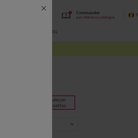
Commander
par
référence catalogue
BAIN
BLOG
es homme
Boxer, caleçon
et chaussettes
Matière