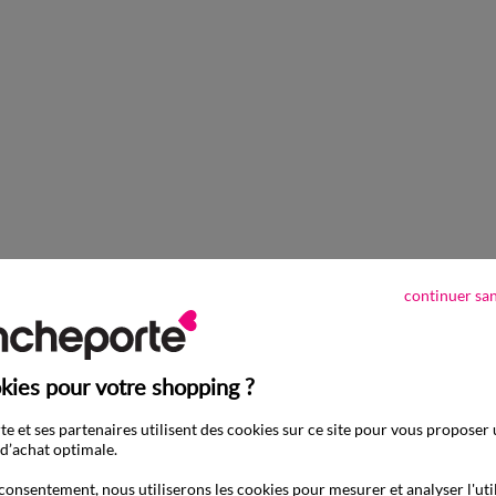
S
M
L
XL
XXL
3XL
4
Caleçon flottant ouvert uni - lot de 4
-50% dès 2 articles Code 800013
continuer sa
kies pour votre shopping ?
e et ses partenaires utilisent des cookies sur ce site pour vous proposer
d’achat optimale.
consentement, nous utiliserons les cookies pour mesurer et analyser l'uti