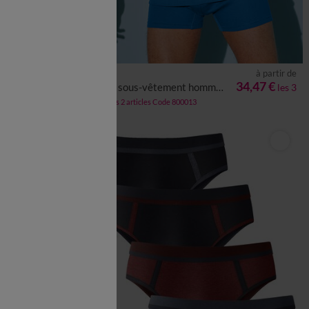
à partir de
à partir de
6XL
7XL
8XL
M
L
XL
XXL
3XL
4XL
5XL
34,74 €
34,47 €
T-shirt sous-vêtement homme col rond - lot de 3
les 6
les 3
-50% dès 2 articles Code 800013