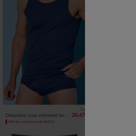
à partir de
S
M
L
XL
XXL
3XL
4XL
5XL
S
M
L
28,47 €
Débardeur sous-vêtement homme - lot de 3
Slip fermé bicolore, t
les 3
-50% dès 2 articles Code 800013
-50% dès 2 article