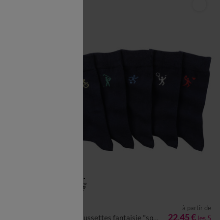
à partir de
à partir de
XL
5XL
35/38
39/42
43/46
47/50
23,37 €
22,45 €
Mi-chaussettes fantaisie "sport" - lot de 5 paires
les 3
les 5