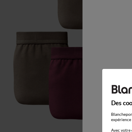
Des coo
Blancheport
expérience 
Avec votre 