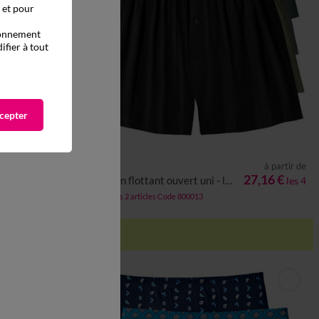
, et pour
tionnement
ifier à tout
cepter
à partir de
à partir de
XL
5XL
S
M
L
XL
XXL
3XL
4XL
5XL
28,47 €
27,16 €
Caleçon flottant ouvert uni - lot de 4
les 3
les 4
-50% dès 2 articles Code 800013