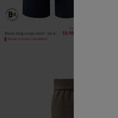
à partir de
S
M
L
XL
XXL
3XL
4XL
M
L
18,98 €
Boxer long coupe short - lot de 2
T-shirt sous-vêtement h
les 2
-50% dès 2 articles Code 800013
-50% dès 2 article