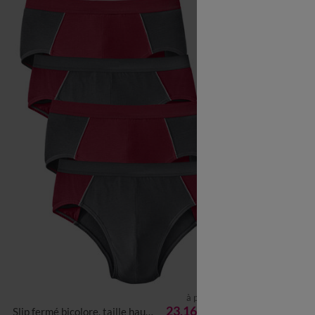
à partir de
S
M
L
XL
XXL
3XL
4XL
5XL
XS
S
M
L
23,16 €
Slip fermé bicolore, taille haute - lot de 4
Boxer uni ceinture élastiq
les 4