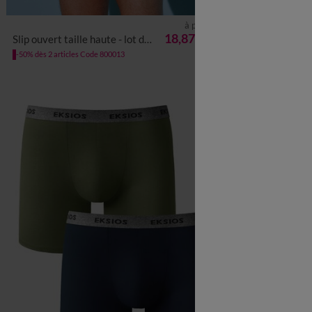
à partir de
M
L
XL
XXL
3XL
4XL
5XL
6XL
M
L
18,87 €
Slip ouvert taille haute - lot de 3
T-shirt sous-vêtement 
les 3
-50% dès 2 articles Code 800013
-50% dès 2 article