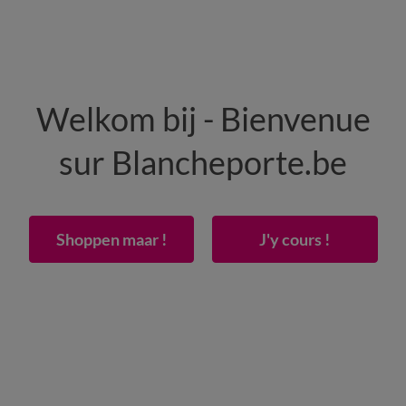
HOMME
MAISON
CHAUSSURES
Welkom bij - Bienvenue
-50% dès 2 articles Code
:
800013
(1)
Appliquer
sur Blancheporte.be
ussettes
& Promotions boxer, caleçon et chaussett
Shoppen maar !
J'y cours !
Pull, gilet et
Pantalon et
Pyjama et
veste
short
peignoir
Couleur
Motif