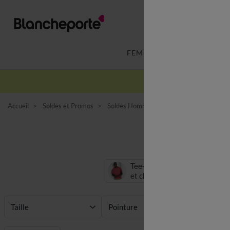
FEMME
LINGERIE
Accueil
Soldes et Promos
Soldes Homme
Boxer, caleçon et cha
Soldes 
Tee-shirt, polo
et chemise
Taille
Pointure
Prix