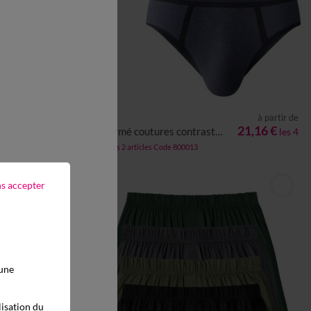
à partir de
à partir de
XL
5XL
S
M
L
XL
XXL
3XL
4XL
27,16 €
21,16 €
Slip fermé coutures contrastées, taille haute - lot de 4
les 4
les 4
-50% dès 2 articles Code 800013
ns accepter
 une
lisation du