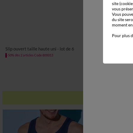
site (cookie
vous présen
Vous pouvez
du site ser
moment en c
Pour plus d
M
L
XL
XXL
3XL
4XL
5XL
6XL
7XL
8
Slip ouvert taille haute uni - lot de 6
-50% dès 2 articles Code 800013