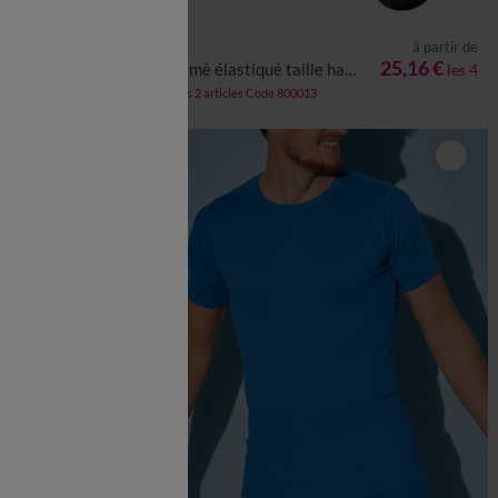
à partir de
à partir de
XL
5XL
S
M
L
XL
XXL
3XL
4XL
5XL
28,47 €
les 3
25,16 €
Slip fermé élastiqué taille haute rayures fil teint - lot de 4
les 4
-50% dès 2 articles Code 800013