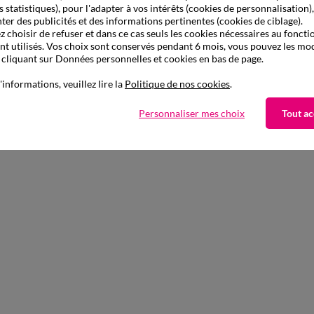
s statistiques), pour l'adapter à vos intérêts (cookies de personnalisation)
ter des publicités et des informations pertinentes (cookies de ciblage).
 choisir de refuser et dans ce cas seuls les cookies nécessaires au fonc
ont utilisés. Vos choix sont conservés pendant 6 mois, vous pouvez les mod
liquant sur Données personnelles et cookies en bas de page.
'informations, veuillez lire la
Politique de nos cookies
.
à partir de
XL
9XL
34,74 €
Personnaliser mes choix
Tout ac
les 6
S
M
L
XL
XXL
3XL
4
Débardeur sous-vêtement homme - lot de 3
-50% dès 2 articles Code 800013
-50% dès 2 articles Code
:
800013
(1)
Appliquer