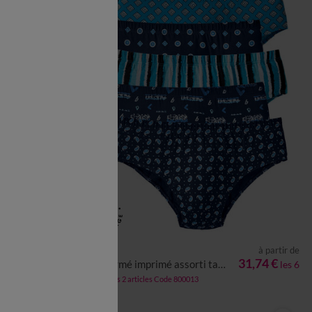
à partir de
à partir de
L
5XL
S
M
L
XL
XXL
3XL
4XL
34,47 €
31,74 €
Slip fermé imprimé assorti taille confort - lot de 6
les 3
les 6
-50% dès 2 articles Code 800013