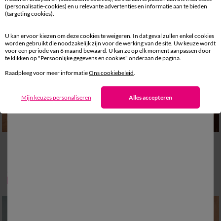
(personalisatie-cookies) en u relevante advertenties en informatie aan te bieden
(targeting cookies).
U kan ervoor kiezen om deze cookies te weigeren. In dat geval zullen enkel cookies
worden gebruikt die noodzakelijk zijn voor de werking van de site. Uw keuze wordt
voor een periode van 6 maand bewaard. U kan ze op elk moment aanpassen door
te klikken op "Persoonlijke gegevens en cookies" onderaan de pagina.
Raadpleeg voor meer informatie
Ons cookiebeleid
.
Mijn keuzes personaliseren
Alles accepteren
36
38
40
42
44
46
48
36
38
40
42
44
46
48
50
52
50
Hoge taille zwembroek met Tahona-bedrukking
Bedrukt bikinibroekje in midimodel Tahona
20,99 €
16,99 €
vanaf
vanaf
-50% vanaf 2 artikelen Code 800013
-50% vanaf 2 artikelen Code 800013