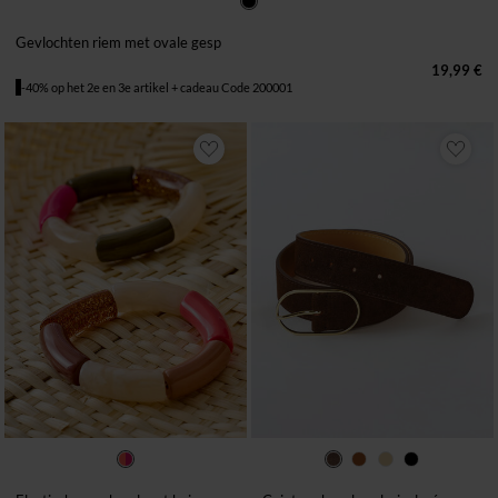
36/40
42/46
48/52
Gevlochten riem met ovale gesp
19,99 €
-40% op het 2e en 3e artikel + cadeau Code 200001
EEN MAAT
34/36
38/40
42/44
46/48
50/52