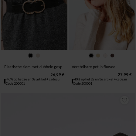
36 TOT 42
44 TOT 50
T UNIQU
Elastische riem met dubbele gesp
Verstelbare pet in fluweel
26,99 €
27,99 €
-40% op het 2e en 3e artikel + cadeau
-40% op het 2e en 3e artikel + cadeau
Code 200001
Code 200001