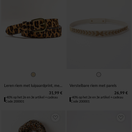
34/36
38/40
42/44
46/48
38 TOT 42
44 TOT 48
50/52
50 TOT 52
Leren riem met luipaardprint, met een harig effect
Verstelbare riem met parels
31,99 €
26,99 €
-40% op het 2e en 3e artikel + cadeau
-40% op het 2e en 3e artikel + cadeau
Code 200001
Code 200001