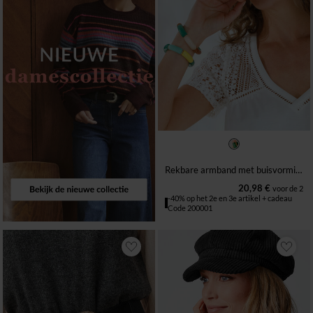
ÉÉN MAAT
Rekbare armband met buisvormige parels - set van 2
20,98 €
voor de 2
-40% op het 2e en 3e artikel + cadeau
Code 200001