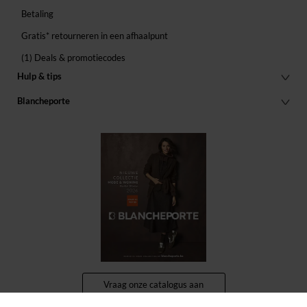
Betaling
Gratis* retourneren in een afhaalpunt
(1) Deals & promotiecodes
Hulp & tips
Blancheporte
Vraag onze catalogus aan