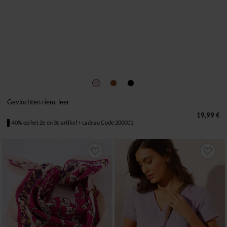
36 TOT 40
42 TOT 46
48 TOT 52
Gevlochten riem, leer
19,99 €
-40% op het 2e en 3e artikel + cadeau Code 200001