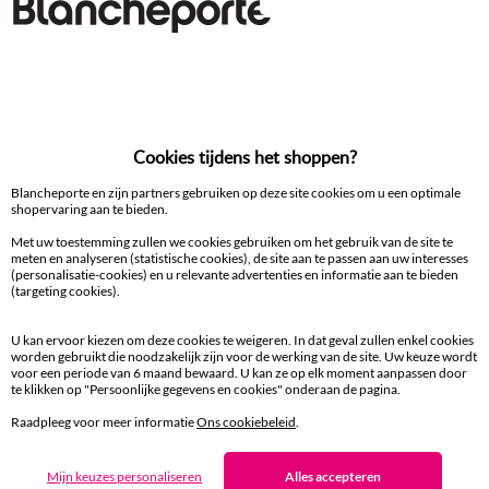
50/52
Warme sjaal met franjes
Ceinture boucle coloris doré, croûte de cuir
31,99 €
31,99 €
-40% op het 2e en 3e artikel + cadeau
-40% op het 2e en 3e artikel + cadeau
Code 200001
Code 200001
Welkom bij - Bienvenue sur
Cookies tijdens het shoppen?
Blancheporte.be
Blancheporte en zijn partners gebruiken op deze site cookies om u een optimale
shopervaring aan te bieden.
Met uw toestemming zullen we cookies gebruiken om het gebruik van de site te
meten en analyseren (statistische cookies), de site aan te passen aan uw interesses
Shoppen maar !
(personalisatie-cookies) en u relevante advertenties en informatie aan te bieden
(targeting cookies).
J'y cours !
U kan ervoor kiezen om deze cookies te weigeren. In dat geval zullen enkel cookies
worden gebruikt die noodzakelijk zijn voor de werking van de site. Uw keuze wordt
voor een periode van 6 maand bewaard. U kan ze op elk moment aanpassen door
te klikken op "Persoonlijke gegevens en cookies" onderaan de pagina.
Raadpleeg voor meer informatie
Ons cookiebeleid
.
T UNIQU
Mijn keuzes personaliseren
Alles accepteren