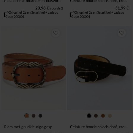
Elastische armband met buisvormige parels, set van 2
Ceinture boucle coloris doré, croûte de cuir
20,98 €
31,99 €
voor de 2
-40% op het 2e en 3e artikel + cadeau
-40% op het 2e en 3e artikel + cadeau
Code 200001
Code 200001
34/36
38/40
42/44
46/48
34/36
38/40
42/44
46/48
50/52
50/52
Riem met goudkleurige gesp
Ceinture boucle coloris doré, croûte de cuir