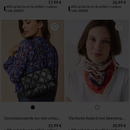
17,99 €
26,99 €
-40% op het 2e en 3e artikel + cadeau
-40% op het 2e en 3e artikel + cadeau
Code 200001
Code 200001
TU
1M
Gematelasseerde tas met schouderriem en ketting
Vierkante foulard met bloemenprint
31,99 €
20,99 €
-40% op het 2e en 3e artikel + cadeau
-40% op het 2e en 3e artikel + cadeau