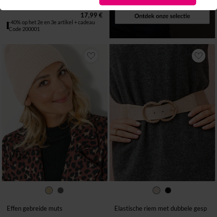
Effen gebreide muts
17,99 €
-40% op het 2e en 3e artikel + cadeau
Code 200001
T UNIQU
36 TOT 42
44 TOT 50
Effen gebreide muts
Elastische riem met dubbele gesp