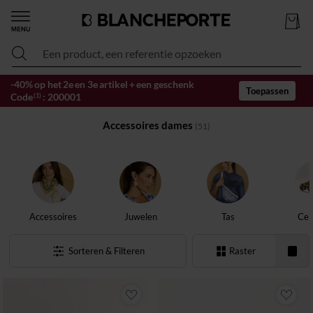
Een product, een referentie opzoeken
-40% op het 2e en 3e artikel + een geschenk
Toepassen
Code
:
200001
(1)
Accessoires dames
(51)
Accessoires
Juwelen
Tas
Cei
Sorteren & Filteren
Raster