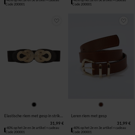
Code 200001
Code 200001
36/42
44/50
34/36
38/40
42/44
46/48
50/52
Elastische riem met gesp in strikvorm
Leren riem met gesp
31,99 €
31,99 €
-40% op het 2e en 3e artikel + cadeau
-40% op het 2e en 3e artikel + cadeau
Code 200001
Code 200001