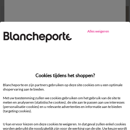
Alles weigeren
Cookies tijdens het shoppen?
Outlet
Limited edition
Blancheporte en zijn partners gebruiken op deze site cookies om u een optimale
shopervaring aan te bieden.
36
38
40
42
44
46
48
36
38
40
42
44
46
48
Met uw toestemming zullen we cookies gebruiken om het gebruik van de site te
50
52
50
52
meten en analyseren (statistische cookies), de site aan te passen aan uw interesses
Jurk met knoopsluiting en 'vlinder' mouwen, bedrukt
Jurk met broderie anglaise en 3/4-mouwen
(personalisatie-cookies) en u relevante advertenties en informatie aan te bieden
(targeting cookies).
19,00 €
*
52,99 €
vanaf
vanaf
-50% vanaf 2 artikelen Code 800013
U kan ervoor kiezen om deze cookies te weigeren. In dat geval zullen enkel cookies
worden gebruikt die noodzakelijk zijn voor de werking van de site. Uw keuze wordt