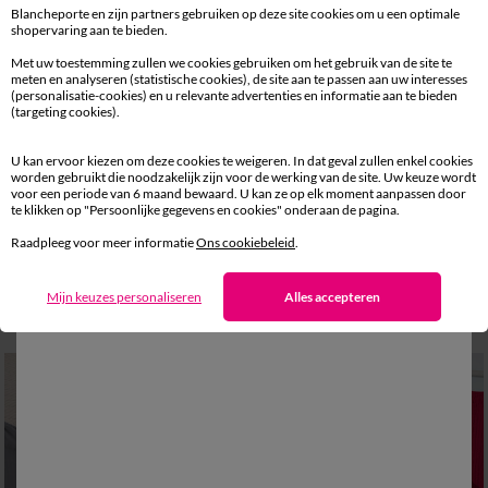
Blancheporte en zijn partners gebruiken op deze site cookies om u een optimale
shopervaring aan te bieden.
Met uw toestemming zullen we cookies gebruiken om het gebruik van de site te
meten en analyseren (statistische cookies), de site aan te passen aan uw interesses
(personalisatie-cookies) en u relevante advertenties en informatie aan te bieden
(targeting cookies).
U kan ervoor kiezen om deze cookies te weigeren. In dat geval zullen enkel cookies
worden gebruikt die noodzakelijk zijn voor de werking van de site. Uw keuze wordt
Made in EU
Made in EU
voor een periode van 6 maand bewaard. U kan ze op elk moment aanpassen door
te klikken op "Persoonlijke gegevens en cookies" onderaan de pagina.
Raadpleeg voor meer informatie
Ons cookiebeleid
.
Bedrokband van microvezel
Volledig bedrok met zakken, rand en strikjes
Mijn keuzes personaliseren
Alles accepteren
22,99 €
57,99 €
vanaf
vanaf
-50% vanaf 2 artikelen Code 800013
-50% vanaf 2 artikelen Code 800013