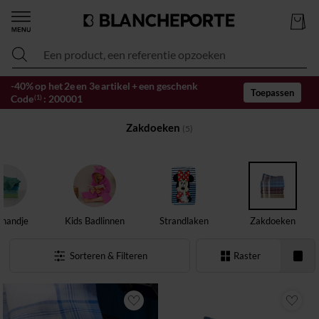
Een product, een referentie opzoeken
-40% op het 2e en 3e artikel + een geschenk
Toepassen
Code
:
200001
(1)
Zakdoeken
(5)
handje
Kids Badlinnen
Strandlaken
Zakdoeken
Sorteren & Filteren
Raster