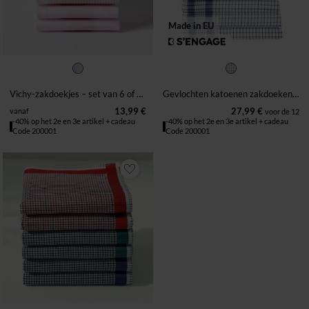
Made in EU
Vichy-zakdoekjes – set van 6 of set van 12
Gevlochten katoenen zakdoeken met geruit motief - set van 12
13,99 €
27,99 €
vanaf
voor de 12
-40% op het 2e en 3e artikel + cadeau
-40% op het 2e en 3e artikel + cadeau
Code 200001
Code 200001