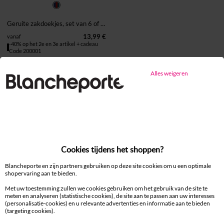
Geruite zakdoekjes, set van 6 of set 12
13,99 €
vanaf
-40% op het 2e en 3e artikel + cadeau
Code 200001
Alles weigeren
100% beveiligde betaling
Betaal later of in meerdere keren
Levering
aan huis en in een Afhaalpunt
Welkom bij - Bienvenue sur
Cookies tijdens het shoppen?
Gratis* retour
Blancheporte.be
binnen 14 dagen in een Afhaalpunt
Blancheporte en zijn partners gebruiken op deze site cookies om u een optimale
shopervaring aan te bieden.
Met uw toestemming zullen we cookies gebruiken om het gebruik van de site te
Klantendienst
meten en analyseren (statistische cookies), de site aan te passen aan uw interesses
Shoppen maar !
8 tot 19 uur van maandag tot vrijdag
(personalisatie-cookies) en u relevante advertenties en informatie aan te bieden
(targeting cookies).