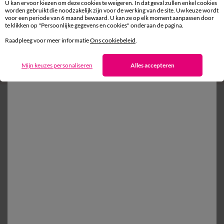
U kan ervoor kiezen om deze cookies te weigeren. In dat geval zullen enkel cookies
Voorwaarden in uw bevestigingsmail
worden gebruikt die noodzakelijk zijn voor de werking van de site. Uw keuze wordt
voor een periode van 6 maand bewaard. U kan ze op elk moment aanpassen door
te klikken op "Persoonlijke gegevens en cookies" onderaan de pagina.
Ok
Raadpleeg voor meer informatie
Ons cookiebeleid
.
Mijn keuzes personaliseren
Alles accepteren
Bestelling
Bestellen per catalogusreferentie
Levering
Betaling
Gratis* retourneren in een afhaalpunt
(1) Deals & promotiecodes
Hulp & tips