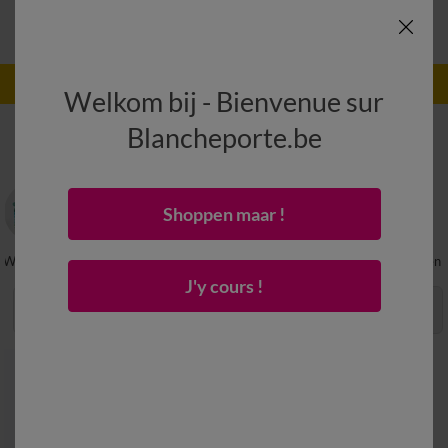
-50% vanaf 2 artikelen Code
:
800013
(1)
Gebruik
Welkom bij - Bienvenue sur
Blancheporte.be
Strandhanddoek
(5)
Shoppen maar !
Washandje
Kids Badlinnen
Strandlaken
Zakdoeken
J'y cours !
Sorteren & Filteren
Raster