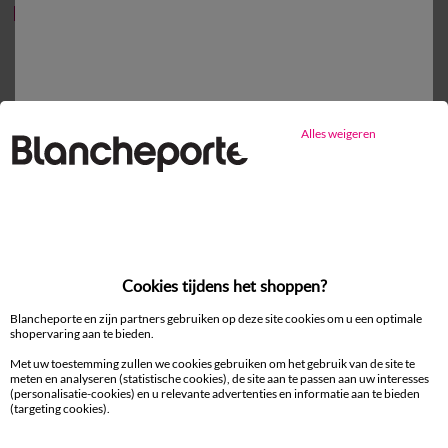
-50% vanaf 2 artikelen Code 800013
100% beveiligde betaling
Betaal later of in meerdere keren
Alles weigeren
Levering
aan huis en in een Afhaalpunt
Gratis* retour
binnen 14 dagen in een Afhaalpunt
Klantendienst
Cookies tijdens het shoppen?
8 tot 19 uur van maandag tot vrijdag
Blancheporte en zijn partners gebruiken op deze site cookies om u een optimale
shopervaring aan te bieden.
Met uw toestemming zullen we cookies gebruiken om het gebruik van de site te
Zin in exclusieve voordelen?
meten en analyseren (statistische cookies), de site aan te passen aan uw interesses
(personalisatie-cookies) en u relevante advertenties en informatie aan te bieden
(targeting cookies).
Schrijf in op de newsletter