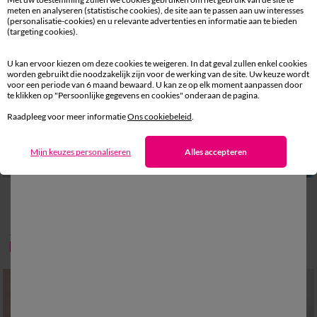
meten en analyseren (statistische cookies), de site aan te passen aan uw interesses
(personalisatie-cookies) en u relevante advertenties en informatie aan te bieden
(targeting cookies).
U kan ervoor kiezen om deze cookies te weigeren. In dat geval zullen enkel cookies
worden gebruikt die noodzakelijk zijn voor de werking van de site. Uw keuze wordt
voor een periode van 6 maand bewaard. U kan ze op elk moment aanpassen door
te klikken op "Persoonlijke gegevens en cookies" onderaan de pagina.
Raadpleeg voor meer informatie
Ons cookiebeleid
.
Mijn keuzes personaliseren
Alles accepteren
36
38
40
42
44
46
48
36
38
40
42
44
46
48
50
52
54
50
52
54
Blouse met bloemenprint, van katoengaas
Effen oversize hemd, popeline
29,99 €
27,99 €
vanaf
vanaf
-50% vanaf 2 artikelen Code 800013
-50% vanaf 2 artikelen Code 800013