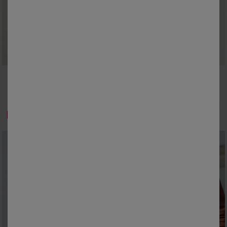
M
L
XL
XXL
3XL
4XL
5XL
M
L
XL
XXL
3XL
4XL
5XL
Effen polo met piqué-structuur en korte mouwen
Gestreepte polo met piqué-structuur en lange mouwen
27,99 €
31,99 €
vanaf
-50% vanaf 2 artikelen Code 800013
-50% vanaf 2 artikelen Code 800013