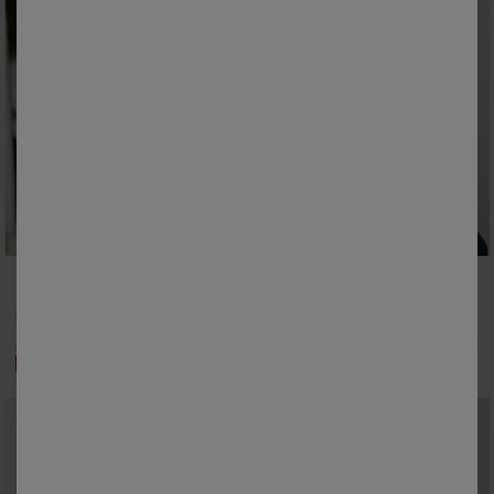
M
L
XL
XXL
3XL
4XL
5XL
M
L
XL
XXL
3XL
4XL
5XL
Gestreepte polo met gemêleerde piqué en lange mouwen
Effen polo met piqué-structuur en korte mouwen
31,99 €
24,99 €
vanaf
-50% vanaf 2 artikelen Code 800013
-50% vanaf 2 artikelen Code 800013