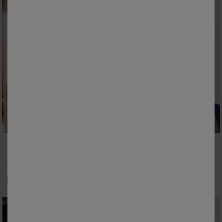
M
L
XL
XXL
3XL
4XL
5XL
M
L
XL
XXL
3XL
4XL
5XL
Gestreepte polo met gemêleerde piqué en lange mouwen
Effen polo met piqué-structuur en lange mouwen
31,99 €
35,99 €
vanaf
-50% vanaf 2 artikelen Code 800013
-50% vanaf 2 artikelen Code 800013