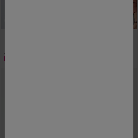
M
L
XL
XXL
3XL
4XL
5XL
M
L
XL
XXL
3XL
4XL
5XL
Effen polo met piqué-structuur en lange mouwen
Effen polo met piqué-structuur en lange mouwen
27,99 €
23,99 €
vanaf
vanaf
-50% vanaf 2 artikelen Code 800013
-50% vanaf 2 artikelen Code 800013