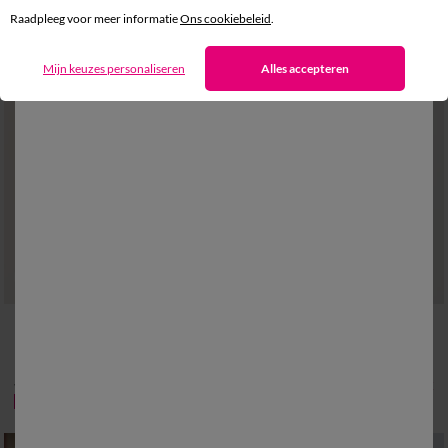
Raadpleeg voor meer informatie
Ons cookiebeleid
.
Mijn keuzes personaliseren
Alles accepteren
M
L
XL
XXL
3XL
4XL
5XL
M
L
XL
XXL
3XL
4XL
5XL
Effen polo met piqué-structuur en korte mouwen
Effen polo met piqué-structuur en lange mouwen
18,99 €
23,99 €
vanaf
vanaf
-50% vanaf 2 artikelen Code 800013
-50% vanaf 2 artikelen Code 800013