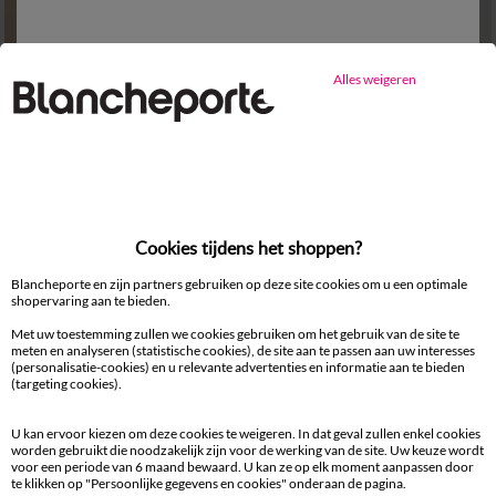
Alles weigeren
Cookies tijdens het shoppen?
Blancheporte en zijn partners gebruiken op deze site cookies om u een optimale
shopervaring aan te bieden.
M
L
XL
XXL
3XL
4XL
5XL
M
L
XL
XXL
3XL
4XL
5XL
Met uw toestemming zullen we cookies gebruiken om het gebruik van de site te
meten en analyseren (statistische cookies), de site aan te passen aan uw interesses
Effen polo met piqué-structuur en lange mouwen
Gestreepte polo met piqué-structuur en lange mouwen
(personalisatie-cookies) en u relevante advertenties en informatie aan te bieden
(targeting cookies).
23,99 €
31,99 €
vanaf
vanaf
-50% vanaf 2 artikelen Code 800013
-50% vanaf 2 artikelen Code 800013
U kan ervoor kiezen om deze cookies te weigeren. In dat geval zullen enkel cookies
worden gebruikt die noodzakelijk zijn voor de werking van de site. Uw keuze wordt
-50% vanaf 2 artikelen Code
:
800013
(1)
Gebruik
voor een periode van 6 maand bewaard. U kan ze op elk moment aanpassen door
te klikken op "Persoonlijke gegevens en cookies" onderaan de pagina.