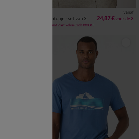
vanaf
vanaf
5XL
6XL
S
M
L
XL
XXL
3XL
4XL
5XL
13,99 €
24,87 €
en
Atletentopje - set van 3
voor de 3
-50% vanaf 2 artikelen Code 800013