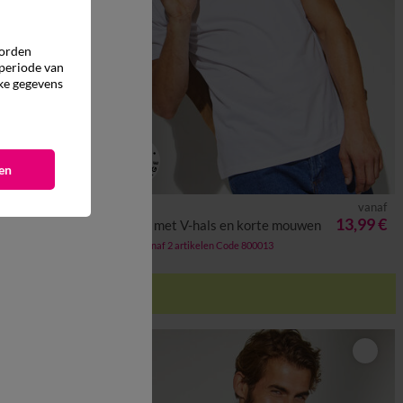
worden
 periode van
ke gegevens
en
vanaf
vanaf
5XL
6XL
S
M
L
XL
XXL
3XL
4XL
5XL
6XL
13,99 €
13,99 €
uwen
T-shirt met V-hals en korte mouwen
-50% vanaf 2 artikelen Code 800013
k