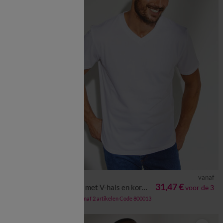
vanaf
vanaf
4XL
S
M
L
XL
XXL
3XL
4XL
5XL
6XL
18,99 €
31,47 €
n(**)
T-shirt met V-hals en korte mouwen - set van 3
voor de 3
-50% vanaf 2 artikelen Code 800013