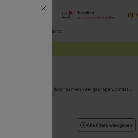
Bestellen
per
catalogusreferentie
SWIMWEAR
BLOG
k
rts, polo’s en hemden worden door mannen veel gedragen, omdat...
Surchemise
Alle filters weergeven
zen