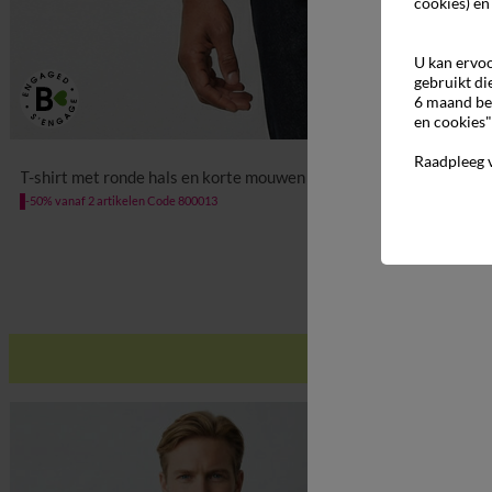
cookies) en
U kan ervoo
gebruikt di
6 maand be
en cookies"
Raadpleeg 
S
M
L
XL
XXL
3XL
4XL
5XL
6X
T-shirt met ronde hals en korte mouwen - set van 3
-50% vanaf 2 artikelen Code 800013
-