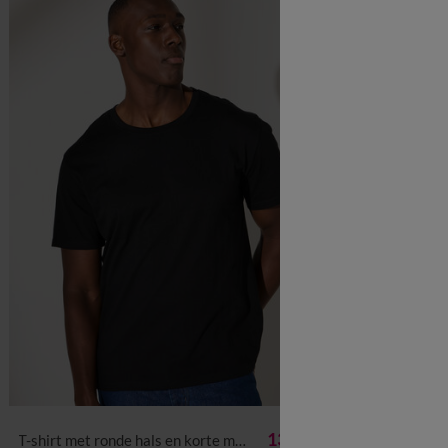
vanaf
S
M
L
XL
XXL
3XL
4XL
5XL
6XL
S
M
L
13,99 €
T-shirt met ronde hals en korte mouwen
T-shirt met ronde hals