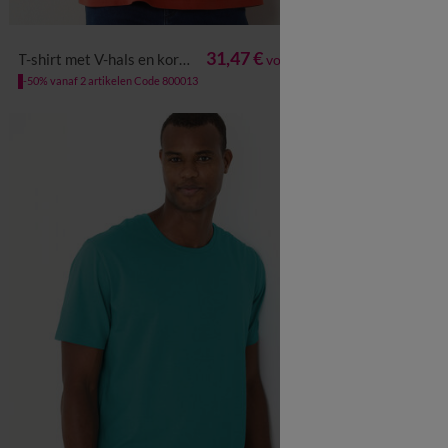
vanaf
S
M
L
XL
XXL
3XL
4XL
5XL
6XL
S
M
L
31,47 €
T-shirt met V-hals en korte mouwen - set van 3
Mouwloos T-shirt met rond
voor de 3
-50% vanaf 2 artikelen Code 800013
-50% vanaf 2 arti