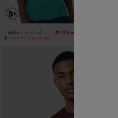
vanaf
S
M
L
XL
XXL
3XL
4XL
5XL
6XL
S
M
L
31,47 €
T-shirt met ronde hals en korte mouwen - set van 3
T-shirt met V-hals en korte
voor de 3
-50% vanaf 2 artikelen Code 800013
-50% vanaf 2 arti