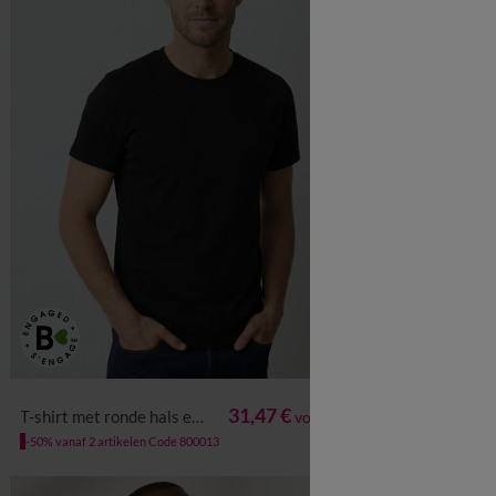
vanaf
S
M
L
XL
XXL
3XL
4XL
5XL
6XL
S
M
L
31,47 €
T-shirt met ronde hals en korte mouwen - set van 3
T-shirt met ronde hals en kort
voor de 3
-50% vanaf 2 artikelen Code 800013
-50% vanaf 2 arti