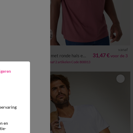
vanaf
vanaf
5XL
6XL
S
M
L
XL
XXL
3XL
4XL
5XL
6XL
18,99 €
31,47 €
n
T-shirt met ronde hals en korte mouwen - set van 3
voor de 3
-50% vanaf 2 artikelen Code 800013
igeren
pervaring
en en
tie-