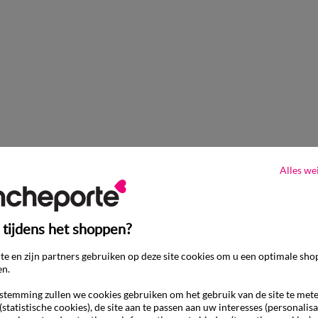
S
M
L
XL
XXL
3XL
4XL
T-shirt met col en lange mouwe
-50% vanaf 2 artikelen Code 800013
Alles we
 tijdens het shoppen?
e en zijn partners gebruiken op deze site cookies om u een optimale sho
en.
temming zullen we cookies gebruiken om het gebruik van de site te met
(statistische cookies), de site aan te passen aan uw interesses (personalisa