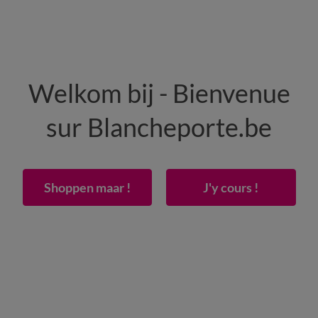
HEREN
WONING
SCHOENEN
Welkom bij - Bienvenue
50% vanaf 2 artikelen Code
:
800013
(1)
Gebrui
sur Blancheporte.be
T-shirt, hemd en polo heren
>
T-shirt heren
Shoppen maar !
J'y cours !
 is er dus altijd wel eentje die bij uw stijl of outfit past. T-shi
Polo
Hemd
Materiaal
Verantwoord kie