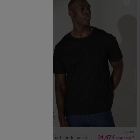
vanaf
vanaf
XL
5XL
S
M
L
XL
XXL
3XL
4XL
5XL
6XL
,47 €
31,47 €
T-shirt met ronde hals en korte mouwen - set van 3
voor de 3
voor de 3