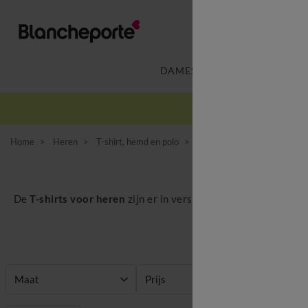
DAMES
LINGERIE
-
Home
Heren
T-shirt, hemd en polo
T-shirt
De
T-shirts voor heren
zijn er in verschillende modellen en er
T-shirt
Maat
Prijs
Kleur