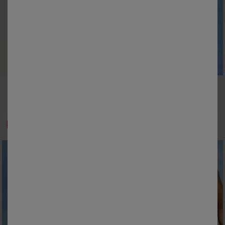
38
40
42
44
46
48
50
38
40
42
44
46
48
50
52
52
54
Haut de tankini imprimé Banna
Boxer de bain Sambava
28,99 €
20,99 €
à partir de
à partir de
-50% dès 2 articles Code 800013
-50% dès 2 articles Code 800013