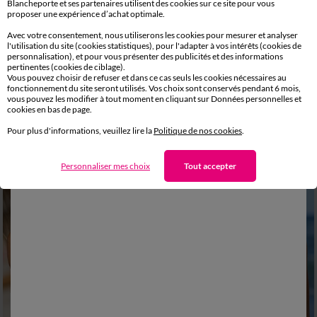
Blancheporte et ses partenaires utilisent des cookies sur ce site pour vous
proposer une expérience d’achat optimale.
Haut de maillot de bain avec armatures Padula - forme corbeille
Haut de maillot de bain forme corbeille Calayo, avec armatures
Avec votre consentement, nous utiliserons les cookies pour mesurer et analyser
23,99 €
11,00 €
*
à partir de
à partir de
l'utilisation du site (cookies statistiques), pour l'adapter à vos intérêts (cookies de
-50% dès 2 articles Code 800013
personnalisation), et pour vous présenter des publicités et des informations
pertinentes (cookies de ciblage).
Vous pouvez choisir de refuser et dans ce cas seuls les cookies nécessaires au
-50% dès 2 articles Code
:
800013
(1)
Appliquer
fonctionnement du site seront utilisés. Vos choix sont conservés pendant 6 mois,
vous pouvez les modifier à tout moment en cliquant sur Données personnelles et
cookies en bas de page.
Pour plus d'informations, veuillez lire la
Politique de nos cookies
.
Personnaliser mes choix
Tout accepter
Outlet