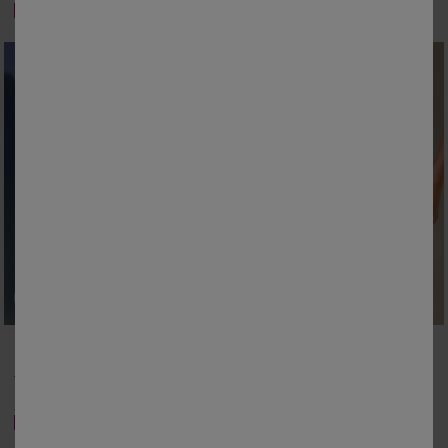
-50% dès 2 articles Code 800013
-50% dès 2 articles Code 800013
38
40
42
44
46
48
50
38
40
42
44
46
48
50
52
52
Tankini post-opératoire Gamao imprimé bleu écru
Bas de maillot de bain culotte maxi imprimé Lokia
31,99 €
20,99 €
à partir de
à partir de
-50% dès 2 articles Code 800013
-50% dès 2 articles Code 800013