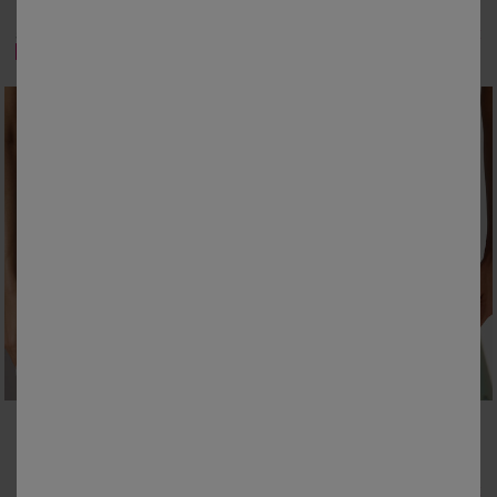
Haut de maillot de bain volanté forme foulard Lokia - avec armatures flexibles
Culotte de bain Gamao - ceinture modulable
23,99 €
20,99 €
à partir de
à partir de
-50% dès 2 articles Code 800013
-50% dès 2 articles Code 800013
36
38
40
42
44
46
48
36
38
40
42
44
46
48
50
50
Bas de maillot de bain taille haute drapé imprimé Saglia
Bas de maillot de bain taille haute drapé uni Padula
20,99 €
20,99 €