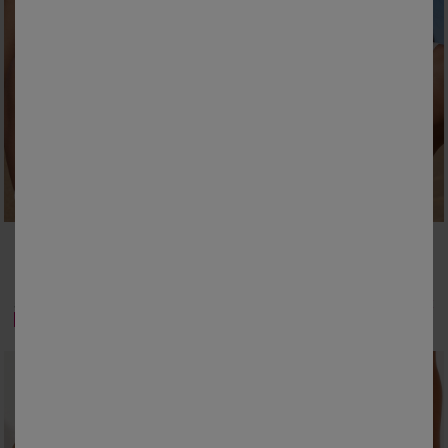
38
40
42
44
46
48
50
52
54
Bas de maillot de bain taille haute uni gainant Ilaya
Haut de maillot de bain uni galbant Ilaya - sans armatures
23,99 €
26,99 €
à partir de
à partir de
-50% dès 2 articles Code 800013
-50% dès 2 articles Code 800013