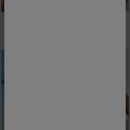
Outlet
38
40
42
44
46
48
50
52
Soutien-gorge de bain drapé uni Solaro, avec armatures
Haut de tankini imprimé zèbre
11,00 €
*
28,99 €
à partir de
à partir de
-50% dès 2 articles Code 800013
Outlet