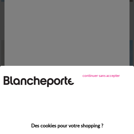
Haut de maillot de bain avec armatures Vilorio - forme balconnet
Haut de maillot de bain avec armatures Saglia - forme corbeille
11,00 €
*
23,99 €
à partir de
à partir de
-50% dès 2 articles Code 800013
continuer sans accepter
Outlet
Des cookies pour votre shopping ?