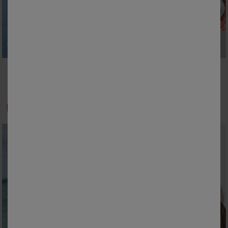
38
40
42
44
46
48
50
38
40
42
44
46
48
50
52
54
52
Haut de tankini imprimé Sambava
Bas de maillot de bain taille haute uni - effet drapé
28,99 €
20,99 €
à partir de
à partir de
-50% dès 2 articles Code 800013
-50% dès 2 articles Code 800013