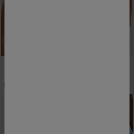
38
40
42
44
46
48
50
52
54
Haut de maillot de bain imprimé Banna avec armatures flexibles - forme minimiseur
Culotte de bain taille haute Banna
26,99 €
20,99 €
à partir de
à partir de
-50% dès 2 articles Code 800013
-50% dès 2 articles Code 800013