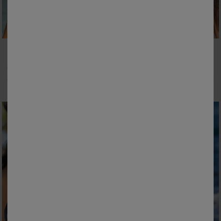
Outlet
Soutien-gorge de bain uni Solaro - avec armatures
Haut de maillot de bain forme foulard Padula - sans armatures
10,00 €
*
22,99 €
à partir de
à partir de
-50% dès 2 articles Code 800013