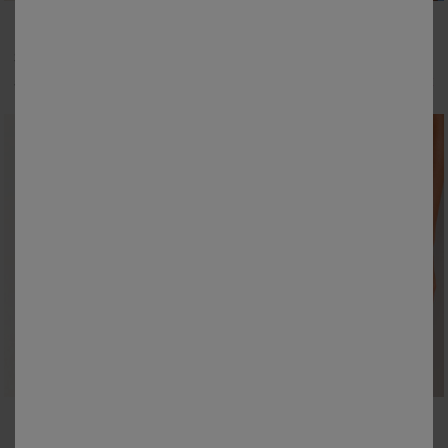
Soutien-gorge maillot Ampoza en maille texturée - forme foulard avec armatures
Haut de maillot de bain avec armatures drapé uni
11,00 €
*
29,99 €
à partir de
38
40
42
44
46
48
50
52