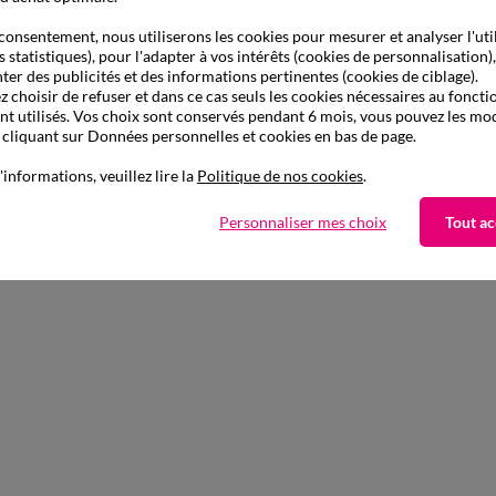
consentement, nous utiliserons les cookies pour mesurer et analyser l'uti
s statistiques), pour l'adapter à vos intérêts (cookies de personnalisation)
ter des publicités et des informations pertinentes (cookies de ciblage).
 choisir de refuser et dans ce cas seuls les cookies nécessaires au fonc
ont utilisés. Vos choix sont conservés pendant 6 mois, vous pouvez les mod
liquant sur Données personnelles et cookies en bas de page.
'informations, veuillez lire la
Politique de nos cookies
.
Personnaliser mes choix
Tout ac
à partir de
à partir de
50
52
38
40
28,99 €
23,99 €
èbre
Haut de maillot de bain avec armatures drapé uni
-50% dès 2 articles Code 800013
-50% dès 2 art