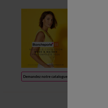
C
C
L
P
R
(
Demandez notre catalogue