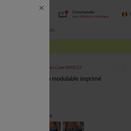
Commander
par
référence catalogue
BAIN
BLOG
-50% dès 2 articles Code 800013
Boxer de bain modulable imprimé
zèbre
à partir de
20,99 €
Couleur :
Chocolat