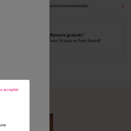
Caractéristiques environnementales
Retours gratuits*
sous 14 jours en Point Relais®
ns accepter
 une