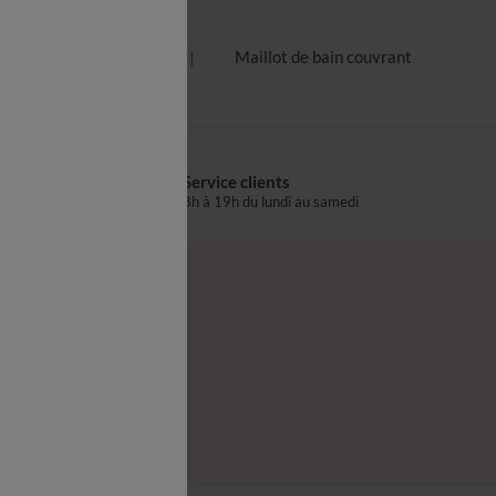
Bas de maillot de bain
Maillot de bain couvrant
Service clients
s
8h à 19h du lundi au samedi
®
z-nous