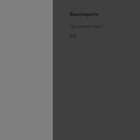
seils
Blancheporte
ous
Qui sommes-nous ?
équentes
RSE
cheporte