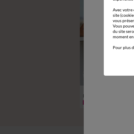
Avec votre 
site (cookie
vous présen
Vous pouvez
du site ser
moment en c
Pour plus d
38
40
42
44
46
48
Haut de tankini imprimé z
-50% dès 2 articles Code 800013