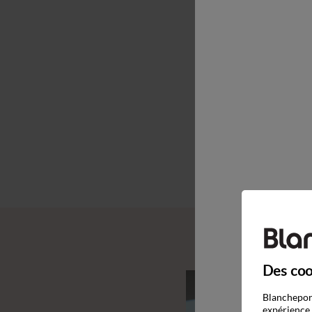
Des coo
Blancheport
expérience 