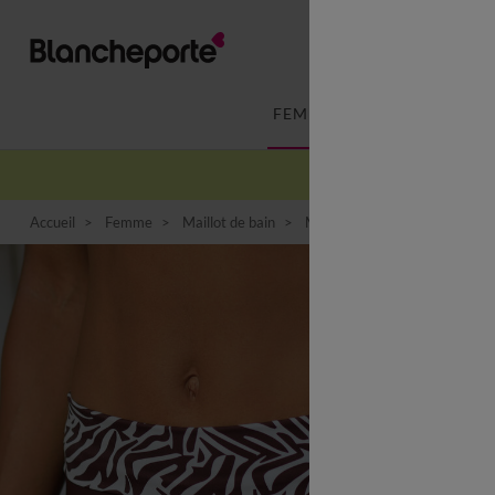
FEMME
LINGERIE
Accueil
Femme
Maillot de bain
Maillot de bain 2 pièces
Bo