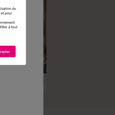
lisation du
, et pour
tionnement
ifier à tout
cepter
à partir de
42
44
46
48
50
52
20,99 €
Bas de maillot de bain taille haute uni - effet drapé
icles Code 800013