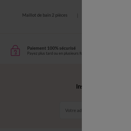
Maillot de bain 2 pièces
Maillot de bain piscin
Paiement 100% sécurisé
Livr
Payez plus tard ou en plusieurs fois
domic
Envie d'avantages 
Inscrivez‑vous à notr
Conditions dans votre email