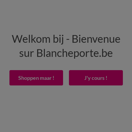
HOMME
MAISON
CHAUSSURES
Welkom bij - Bienvenue
-50% dès 2 articles Code
:
800013
(1)
Appliquer
sur Blancheporte.be
xer de bain modulable imprimé zèbre
Shoppen maar !
J'y cours !