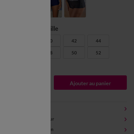
Choisir ma taille
38
40
42
44
46
48
50
52
Guide d'achat
1
Ajouter au panier
Détails produit
Livraison et retour
Conseils entretien