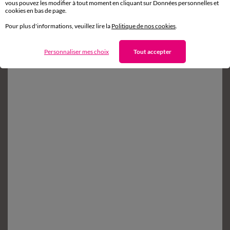
vous pouvez les modifier à tout moment en cliquant sur Données personnelles et
sous 14 jours en Point Relais
®
cookies en bas de page.
Pour plus d'informations, veuillez lire la
Politique de nos cookies
.
Service clients
8h à 19h du lundi au samedi
Personnaliser mes choix
Tout accepter
Envie d'avantages exclusifs ?
Inscrivez‑vous à notre newsletter !
Conditions dans votre email de confirmation
Ok
Suivez-nous