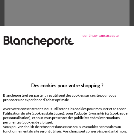
*exclu des réductions offertes par code promo
continuer sans accepter
D'autres idées de Robe courte
Robe mi-longue
Robe chemise
Robe courte
Des cookies pour votre shopping ?
Paiement 100% sécurisé
Payez plus tard ou en plusieurs fois
Blancheporte et ses partenaires utilisent des cookies sur ce site pour vous
proposer une expérience d’achat optimale.
Avec votre consentement, nous utiliserons les cookies pour mesurer et analyser
Livraison
l'utilisation du site (cookies statistiques), pour l'adapter à vos intérêts (cookies de
domicile et Point Relais
®
personnalisation), et pour vous présenter des publicités et des informations
pertinentes (cookies de ciblage).
Vous pouvez choisir de refuser et dans ce cas seuls les cookies nécessaires au
Retours gratuits*
fonctionnement du site seront utilisés. Vos choix sont conservés pendant 6 mois,