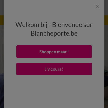
-50% dès 2 articles Code
:
800013
(1)
Appliquer
Welkom bij - Bienvenue sur
Blancheporte.be
Shoppen maar !
J'y cours !