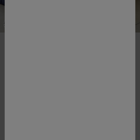
-50% dès 2 articles Code 800013
Linge de lit uni bicolore - coton 57 fils/cm²
Couleur :
Marine / Céladon
Guide des tailles
Housse de couette
à partir de
38,99 €