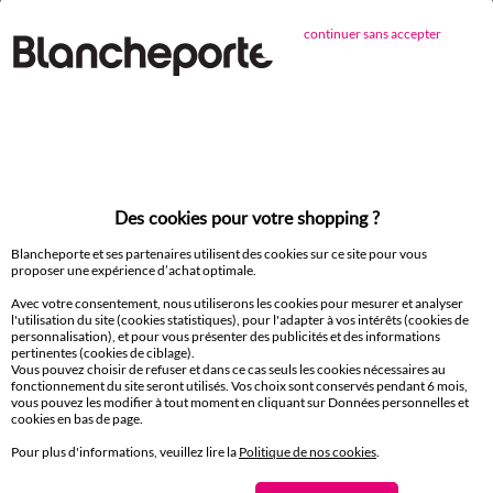
continuer sans accepter
Des cookies pour votre shopping ?
Blancheporte et ses partenaires utilisent des cookies sur ce site pour vous
proposer une expérience d’achat optimale.
Drap-housse uni coton 57 fils/cm² - bonnet 32 cm
Linge de lit uni - coton 57 
Avec votre consentement, nous utiliserons les cookies pour mesurer et analyser
27,99 €
l'utilisation du site (cookies statistiques), pour l'adapter à vos intérêts (cookies de
à partir de
à partir de
personnalisation), et pour vous présenter des publicités et des informations
-50% dès 2 articles Code 800013
-50% dès 2 articles Code 800
pertinentes (cookies de ciblage).
Vous pouvez choisir de refuser et dans ce cas seuls les cookies nécessaires au
fonctionnement du site seront utilisés. Vos choix sont conservés pendant 6 mois,
vous pouvez les modifier à tout moment en cliquant sur Données personnelles et
cookies en bas de page.
D'autres idées de Linge de lit uni
Pour plus d'informations, veuillez lire la
Politique de nos cookies
.
Linge de lit uni
Taie d'oreiller