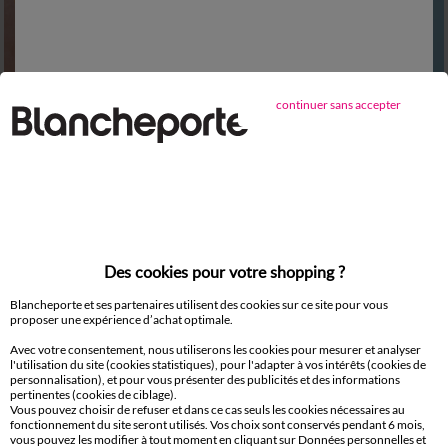
Outlet
34/36
38/40
42/44
46/48
34/36
38/40
42/44
46/48
continuer sans accepter
50
52
54
50
52
Sous-pull à col montant frisotté, imprimé léopard
T-shirt Spécial Petites uni, détails boutons sur l'épaule, maille grattée
24,99 €
*
16,00 €
*
à partir de
à partir de
-50% dès 2 articles Code 800013
Des cookies pour votre shopping ?
Blancheporte et ses partenaires utilisent des cookies sur ce site pour vous
proposer une expérience d’achat optimale.
Avec votre consentement, nous utiliserons les cookies pour mesurer et analyser
l'utilisation du site (cookies statistiques), pour l'adapter à vos intérêts (cookies de
personnalisation), et pour vous présenter des publicités et des informations
pertinentes (cookies de ciblage).
Vous pouvez choisir de refuser et dans ce cas seuls les cookies nécessaires au
fonctionnement du site seront utilisés. Vos choix sont conservés pendant 6 mois,
vous pouvez les modifier à tout moment en cliquant sur Données personnelles et