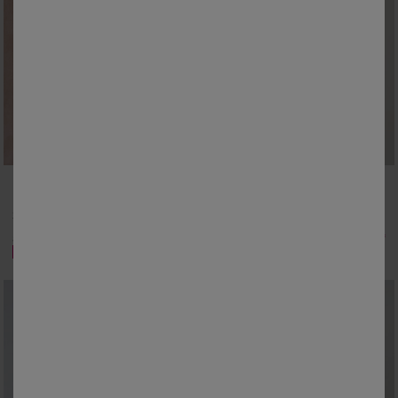
34/36
38/40
42/44
46/48
34/36
38/40
42/44
46/48
50
52
54
50
52
54
Sous-pull à col montant frisotté, uni
Sous-pull à col montant frisotté, uni
19,99 €
*
19,99 €
*
à partir de
à partir de
-50% dès 2 articles Code 800013
-50% dès 2 articles Code 800013