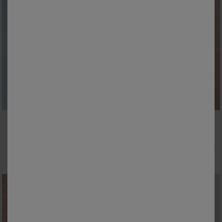
Outlet
Nouveau coloris
42/44
46/48
50
52
34/36
38/40
42/44
46/48
50
52
54
T-shirt col V spécial Petites fil brillant
Sous-pull à col montant frisotté, uni
12,00 €
*
19,99 €
*
à partir de
à partir de
-50% dès 2 articles Code 800013