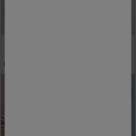
34/36
38/40
42/44
46/48
34/36
38/40
42/44
46/48
50
52
54
50
52
54
Sous-pull à col montant frisotté, uni
T-shirt col rond uni, maille douce
18,99 €
19,99 €
à partir de
à partir de
-50% dès 2 articles Code 800013
-50% dès 2 articles Code 800013