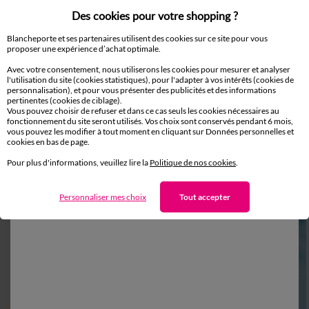
Des cookies pour votre shopping ?
Haut de maillot de bain avec armatures Tanza - forme corbeille
Haut de maillot de bain avec armatures Linao - forme balconnet
23,99 €
20,99 €
Blancheporte et ses partenaires utilisent des cookies sur ce site pour vous
-50% dès 2 articles Code 800013
-50% dès 2 articles Code 800013
proposer une expérience d’achat optimale.
Avec votre consentement, nous utiliserons les cookies pour mesurer et analyser
l'utilisation du site (cookies statistiques), pour l'adapter à vos intérêts (cookies de
-50% dès 2 articles Code
:
800013
(1)
Appliquer
personnalisation), et pour vous présenter des publicités et des informations
pertinentes (cookies de ciblage).
Vous pouvez choisir de refuser et dans ce cas seuls les cookies nécessaires au
fonctionnement du site seront utilisés. Vos choix sont conservés pendant 6 mois,
vous pouvez les modifier à tout moment en cliquant sur Données personnelles et
cookies en bas de page.
Pour plus d'informations, veuillez lire la
Politique de nos cookies
.
Personnaliser mes choix
Tout accepter