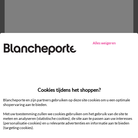
Alles weigeren
Outlet
Cookies tijdens het shoppen?
36
37
38
39
40
41
36
37
38
39
40
Les Tropeziennes par M. Belarbi
Blancheporte en zijn partners gebruiken op deze site cookies om u een optimale
NEA regenlaarsjes
Low-boots met hak in houtstijl
shopervaring aan te bieden.
55,00 €
*
32,00 €
*
Met uw toestemming zullen we cookies gebruiken om het gebruik van de site te
meten en analyseren (statistische cookies), de site aan te passen aan uw interesses
(personalisatie-cookies) en u relevante advertenties en informatie aan te bieden
-50% vanaf 2 artikelen Code
:
800013
(1)
Gebruik
(targeting cookies).