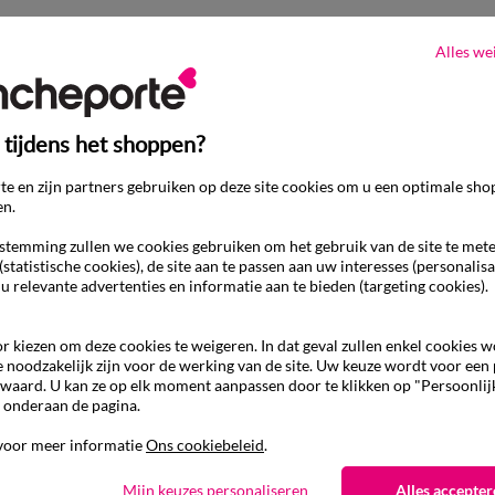
Alles we
 tijdens het shoppen?
e en zijn partners gebruiken op deze site cookies om u een optimale sho
en.
temming zullen we cookies gebruiken om het gebruik van de site te met
(statistische cookies), de site aan te passen aan uw interesses (personalisa
 u relevante advertenties en informatie aan te bieden (targeting cookies).
r kiezen om deze cookies te weigeren. In dat geval zullen enkel cookies 
e noodzakelijk zijn voor de werking van de site. Uw keuze wordt voor een
waard. U kan ze op elk moment aanpassen door te klikken op "Persoonlij
 onderaan de pagina.
voor meer informatie
Ons cookiebeleid
.
Ander idee vanHoeslaken
Mijn keuzes personaliseren
Alles accepter