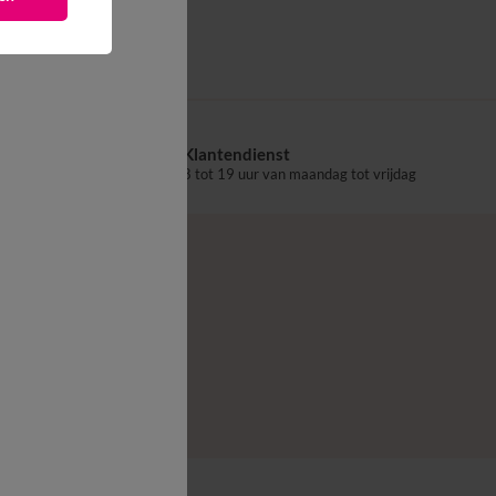
Klantendienst
aalpunt
8 tot 19 uur van maandag tot vrijdag