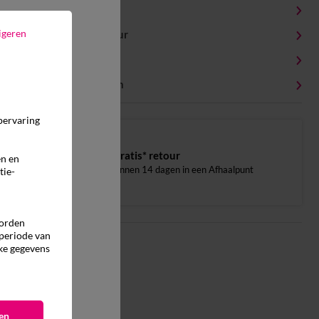
Productdetails
igeren
Levering en retour
Onderhoudstips
Milieukenmerken
pervaring
Gratis* retour
en en
binnen 14 dagen in een Afhaalpunt
tie-
worden
 periode van
ke gegevens
en