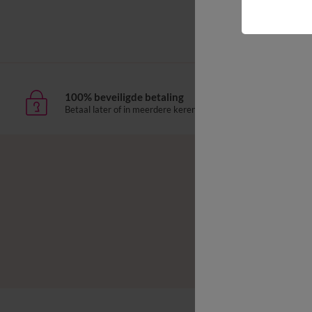
100% beveiligde betaling
Leve
Betaal later of in meerdere keren
aan h