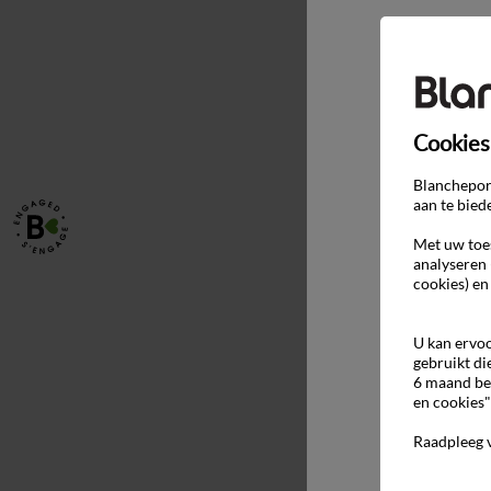
Cookies
Blancheport
aan te bied
Met uw toes
analyseren 
cookies) en
U kan ervoo
gebruikt di
6 maand be
en cookies"
Raadpleeg 