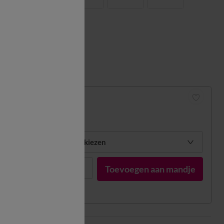
Matengids
Hoeslaken
vanaf
34,99 €
Mijn maten kiezen
1
Toevoegen aan mandje