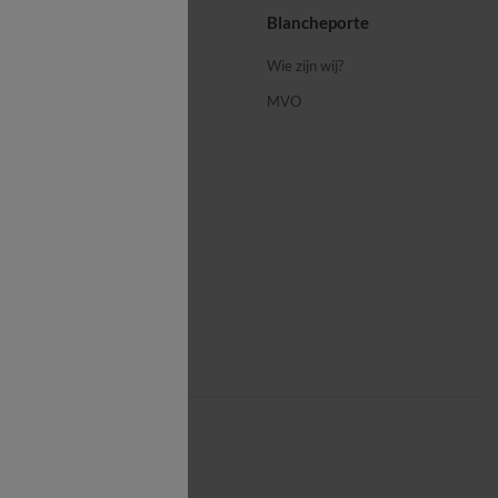
ps
Blancheporte
 ons
Wie zijn wij?
MVO
porte-blog