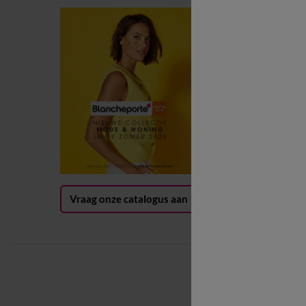
B
B
L
B
G
(
Vraag onze catalogus aan