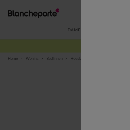
DAMES
LINGERIE
-
Home
Woning
Bedlinnen
Hoeslaken
Effen hoeslaken voo