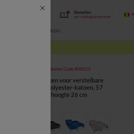
Bestellen
per
catalogusreferentie
SWIMWEAR
BLOG
k
-50% vanaf 2 artikelen Code 800013
Effen hoeslaken voor verstelbare
bedbodem, polyester-katoen, 57
draden/cm² - hoogte 26 cm
Kleur:
Wit