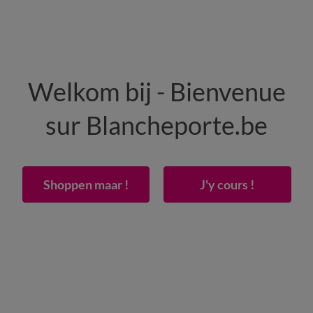
HEREN
WONING
SCHOENEN
Welkom bij - Bienvenue
50% vanaf 2 artikelen Code
:
800013
(1)
Gebrui
sur Blancheporte.be
r verstelbare bedbodem, polyester-katoen, 57 draden/cm² - hoogte 26 cm
Shoppen maar !
J'y cours !