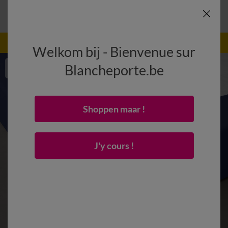
-50% vanaf 2 artikelen Code
:
800013
(1)
Gebruik
Welkom bij - Bienvenue sur
Blancheporte.be
Shoppen maar !
J'y cours !