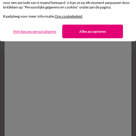
voor een periode van 6 maand bewaard. U kan ze op elk moment aanpassen door
te klikken op "Persoonlijke gegevens en cookies" onderaan de pagina.
Gratis* retour
Raadpleeg voor meer informatie
Ons cookiebeleid
.
binnen 14 dagen in een Afhaalpunt
Mijn keuzes personaliseren
Alles accepteren
Klantendienst
8 tot 19 uur van maandag tot vrijdag
Zin in exclusieve voordelen?
Schrijf in op de newsletter
Voorwaarden in uw bevestigingsmail
Ok