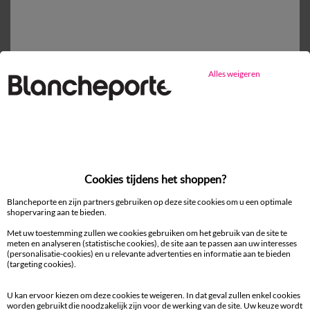
Gratis* retour
binnen 14 dagen in een Afhaalpunt
Alles weigeren
Ander idee vanHoeslaken
Hoeslaken
Cookies tijdens het shoppen?
Blancheporte en zijn partners gebruiken op deze site cookies om u een optimale
shopervaring aan te bieden.
Met uw toestemming zullen we cookies gebruiken om het gebruik van de site te
meten en analyseren (statistische cookies), de site aan te passen aan uw interesses
100% beveiligde betaling
(personalisatie-cookies) en u relevante advertenties en informatie aan te bieden
Betaal later of in meerdere keren
(targeting cookies).
Levering
U kan ervoor kiezen om deze cookies te weigeren. In dat geval zullen enkel cookies
aan huis en in een Afhaalpunt
worden gebruikt die noodzakelijk zijn voor de werking van de site. Uw keuze wordt