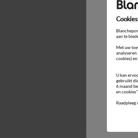
Cookies
Blancheport
aan te bied
Met uw toes
analyseren 
cookies) en
U kan ervoo
gebruikt di
6 maand be
en cookies"
Raadpleeg 