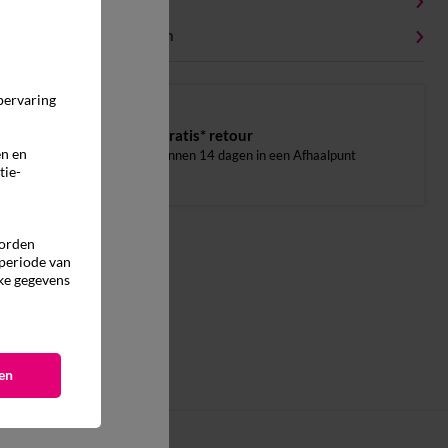
Onderhoudstips
Milieukenmerken
pervaring
Gratis* retour
en en
binnen 14 dagen in een Afhaalpunt
tie-
worden
 periode van
ke gegevens
en