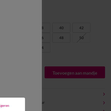
Maat:
36
38
40
42
44
46
48
50
52
54
Matengids
1
Toevoegen aan mandje
Productdetails
Levering en retour
igeren