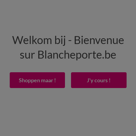
HEREN
WONING
SCHOENEN
Welkom bij - Bienvenue
50% vanaf 2 artikelen Code
:
800013
(1)
Gebrui
sur Blancheporte.be
gaas
Shoppen maar !
J'y cours !