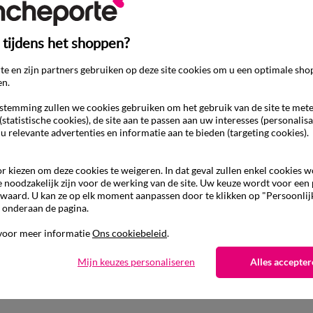
 tijdens het shoppen?
e en zijn partners gebruiken op deze site cookies om u een optimale sho
en.
temming zullen we cookies gebruiken om het gebruik van de site te met
(statistische cookies), de site aan te passen aan uw interesses (personalisa
 u relevante advertenties en informatie aan te bieden (targeting cookies).
r kiezen om deze cookies te weigeren. In dat geval zullen enkel cookies 
e noodzakelijk zijn voor de werking van de site. Uw keuze wordt voor een
waard. U kan ze op elk moment aanpassen door te klikken op "Persoonlij
 onderaan de pagina.
Ander idee van Jas
voor meer informatie
Ons cookiebeleid
.
Jas
Mijn keuzes personaliseren
Alles accepter