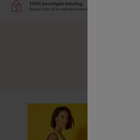
100% beveiligde betaling
Leve
Betaal later of in meerdere keren
aan h
B
B
L
B