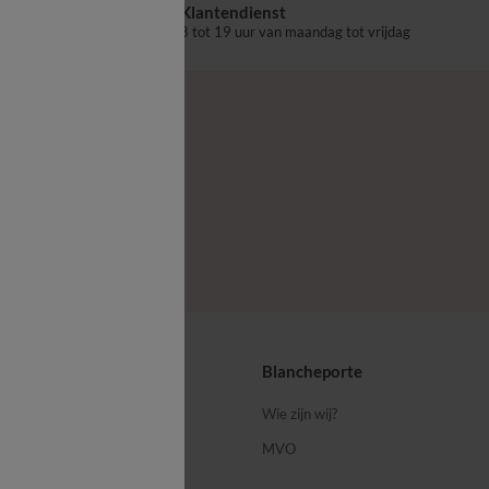
Klantendienst
aalpunt
8 tot 19 uur van maandag tot vrijdag
ps
Blancheporte
 ons
Wie zijn wij?
MVO
porte-blog