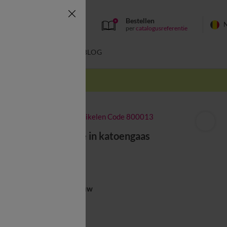
Bestellen
per
catalogusreferentie
SWIMWEAR
BLOG
k
-50% vanaf 2 artikelen Code 800013
Bedrukt jasje in katoengaas
vanaf
37,99 €
Kleur:
Ecru / Blauw