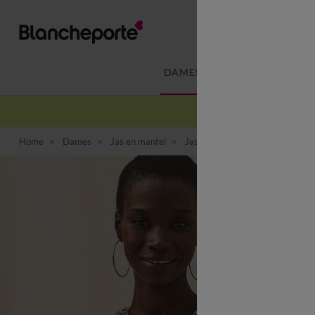
DAMES
LINGERIE
-
Home
Dames
Jas en mantel
Jas
Bedrukt jasje in katoen