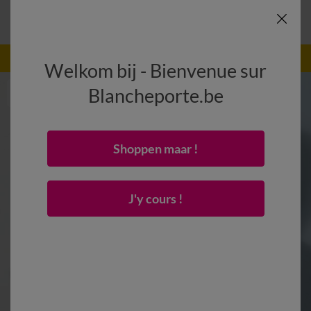
-50% vanaf 2 artikelen Code
:
800013
(1)
Gebruik
Welkom bij - Bienvenue sur
Blancheporte.be
Shoppen maar !
J'y cours !