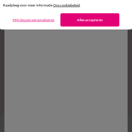
binnen 14 dagen in een Afhaalpunt
Raadpleeg voor meer informatie
Ons cookiebeleid
.
Klantendienst
Mijn keuzes personaliseren
Alles accepteren
8 tot 19 uur van maandag tot vrijdag
Zin in exclusieve voordelen?
Schrijf in op de newsletter
Voorwaarden in uw bevestigingsmail
Ok
Bestelling