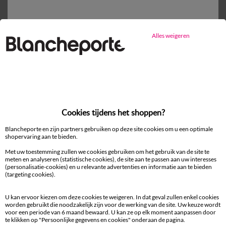
Gratis* retour
binnen 14 dagen in een Afhaalpunt
Alles weigeren
Ander idee van Jas
Jas
Cookies tijdens het shoppen?
Blancheporte en zijn partners gebruiken op deze site cookies om u een optimale
shopervaring aan te bieden.
100% beveiligde betaling
Met uw toestemming zullen we cookies gebruiken om het gebruik van de site te
Betaal later of in meerdere keren
meten en analyseren (statistische cookies), de site aan te passen aan uw interesses
(personalisatie-cookies) en u relevante advertenties en informatie aan te bieden
(targeting cookies).
Levering
aan huis en in een Afhaalpunt
U kan ervoor kiezen om deze cookies te weigeren. In dat geval zullen enkel cookies
worden gebruikt die noodzakelijk zijn voor de werking van de site. Uw keuze wordt
voor een periode van 6 maand bewaard. U kan ze op elk moment aanpassen door
Gratis* retour
te klikken op "Persoonlijke gegevens en cookies" onderaan de pagina.