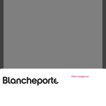
26,99 €
Mijn maten kiezen
1
Toevoegen aan mandje
Productdetails
Levering en retour
Onderhoudstips
Milieukenmerken
Alles weigeren
Gratis* retour
binnen 14 dagen in een Afhaalpunt