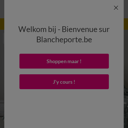
-50% vanaf 2 artikelen Code
:
800013
(1)
Gebruik
Welkom bij - Bienvenue sur
Blancheporte.be
Shoppen maar !
J'y cours !