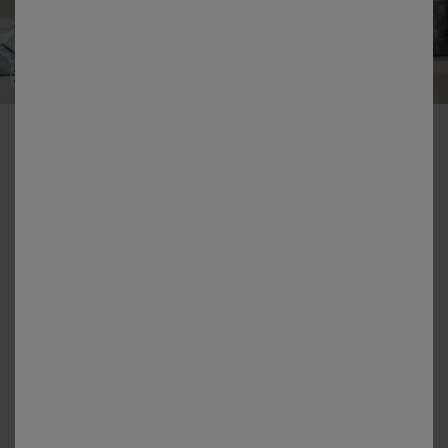
-50% vanaf 2 artikelen Code 800013
Pénélope-beddengoed bedrukt – katoen 57 draden/cm²
Kleur:
Eucalyptus
Matengids
Dekbedovertrek
vanaf
36,99 €