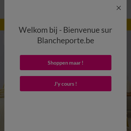
-50% vanaf 2 artikelen Code
:
800013
(1)
Gebruik
Welkom bij - Bienvenue sur
Blancheporte.be
Shoppen maar !
J'y cours !