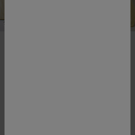
-50% vanaf 2 artikelen Code 800013
Faustine-beddengoed met strepen en geborduurde details –
katoen 57 draden/cm²
Kleur:
Geel
Matengids
Dekbedovertrek
vanaf
63,99 €