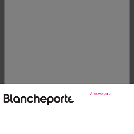
Mijn maten kiezen
1
Toevoegen aan mandje
Productdetails
Levering en retour
Onderhoudstips
Milieukenmerken
Alles weigeren
Gratis* retour
binnen 14 dagen in een Afhaalpunt