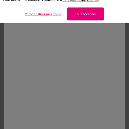
Commande
Personnaliser mes choix
Tout accepter
Commander par référence catalogue
Livraison
Paiement
Retours gratuits* en Point Relais®
(1) Offres et codes promos
Aide & conseils
Blancheporte