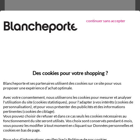
sous 14 jours en Point Relais
®
Service clients
continuer sans accepter
8h à 19h du lundi au samedi
Envie d'avantages exclusifs ?
Inscrivez‑vous à notre newsletter !
Conditions dans votre email de confirmation
Des cookies pour votre shopping ?
Blancheporte et ses partenaires utilisent des cookies sur ce site pour vous
Ok
proposer une expérience d’achat optimale.
Avec votre consentement, nous utiliserons les cookies pour mesurer et analyser
l'utilisation du site (cookies statistiques), pour l'adapter à vos intérêts (cookies de
personnalisation), et pour vous présenter des publicités et des informations
pertinentes (cookies de ciblage).
Vous pouvez choisir de refuser et dans ce cas seuls les cookies nécessaires au
Suivez-nous
fonctionnement du site seront utilisés. Vos choix sont conservés pendant 6 mois,
vous pouvez les modifier à tout moment en cliquant sur Données personnelles et
cookies en bas de page.
Pour plus d'informations, veuillez lire la
Politique de nos cookies
.