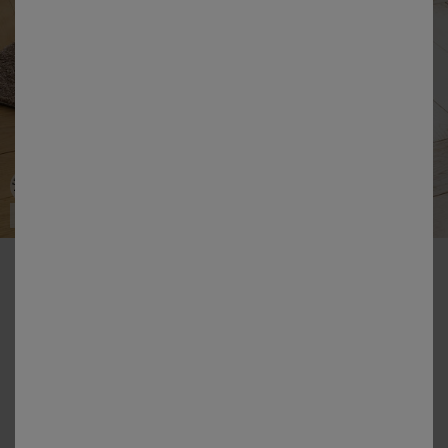
Made in EU
-50% vanaf 2 artikelen Code 800013
Zacht en comfortabel tapijt
Kleur:
Zandkleur