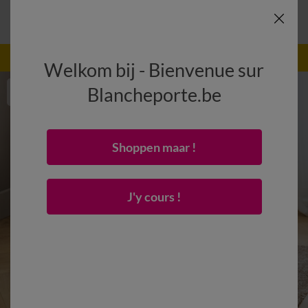
-50% vanaf 2 artikelen Code
:
800013
(1)
Gebruik
Welkom bij - Bienvenue sur
Blancheporte.be
Shoppen maar !
J'y cours !