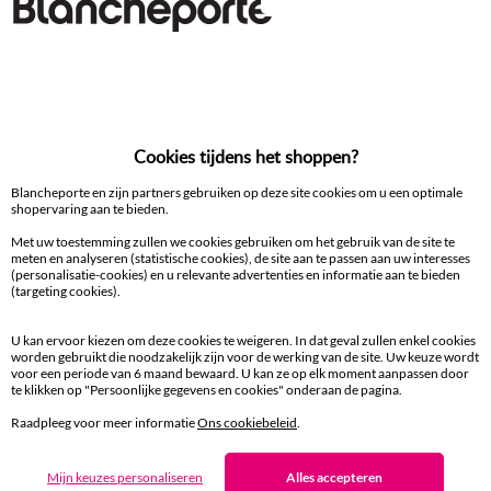
Gratis* retour
binnen 14 dagen in een Afhaalpunt
100% beveiligde betaling
Cookies tijdens het shoppen?
Betaal later of in meerdere keren
Blancheporte en zijn partners gebruiken op deze site cookies om u een optimale
shopervaring aan te bieden.
Levering
aan huis en in een Afhaalpunt
Met uw toestemming zullen we cookies gebruiken om het gebruik van de site te
meten en analyseren (statistische cookies), de site aan te passen aan uw interesses
(personalisatie-cookies) en u relevante advertenties en informatie aan te bieden
(targeting cookies).
Gratis* retour
binnen 14 dagen in een Afhaalpunt
U kan ervoor kiezen om deze cookies te weigeren. In dat geval zullen enkel cookies
worden gebruikt die noodzakelijk zijn voor de werking van de site. Uw keuze wordt
Klantendienst
voor een periode van 6 maand bewaard. U kan ze op elk moment aanpassen door
te klikken op "Persoonlijke gegevens en cookies" onderaan de pagina.
8 tot 19 uur van maandag tot vrijdag
Raadpleeg voor meer informatie
Ons cookiebeleid
.
Mijn keuzes personaliseren
Alles accepteren
Zin in exclusieve voordelen?