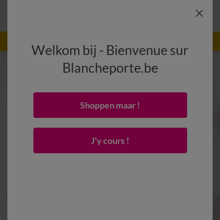
-50% vanaf 2 artikelen Code
:
800013
(1)
Gebruik
Welkom bij - Bienvenue sur
Blancheporte.be
Shoppen maar !
J'y cours !