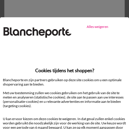
Gratis* retour
binnen 14 dagen in een Afhaalpunt
Alles weigeren
Ander idee van Lange jurk
Lange jurk
Zomerjurk
Uitlopende jurk
Cookies tijdens het shoppen?
Blancheporte en zijn partners gebruiken op deze site cookies om u een optimale
shopervaring aan te bieden.
Met uw toestemming zullen we cookies gebruiken om het gebruik van de site te
100% beveiligde betaling
meten en analyseren (statistische cookies), de site aan te passen aan uw interesses
(personalisatie-cookies) en u relevante advertenties en informatie aan te bieden
Betaal later of in meerdere keren
(targeting cookies).
Levering
U kan ervoor kiezen om deze cookies te weigeren. In dat geval zullen enkel cookies
aan huis en in een Afhaalpunt
worden gebruikt die noodzakelijk zijn voor de werking van de site. Uw keuze wordt
voor een periode van 6 maand bewaard. U kan ze op elk moment aanpassen door