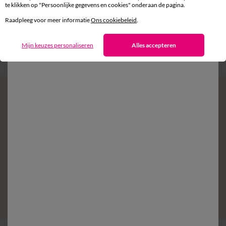
te klikken op "Persoonlijke gegevens en cookies" onderaan de pagina.
Gratis* retour
Raadpleeg voor meer informatie
Ons cookiebeleid
.
binnen 14 dagen in een Afhaalpunt
Mijn keuzes personaliseren
Alles accepteren
Klantendienst
8 tot 19 uur van maandag tot vrijdag
Zin in exclusieve voordelen?
Schrijf in op de newsletter
Voorwaarden in uw bevestigingsmail
Ok