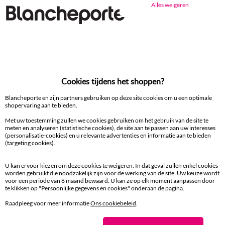
Alles weigeren
Productdetails
Levering en retour
Onderhoudstips
Milieukenmerken
Cookies tijdens het shoppen?
Blancheporte en zijn partners gebruiken op deze site cookies om u een optimale
shopervaring aan te bieden.
Met uw toestemming zullen we cookies gebruiken om het gebruik van de site te
meten en analyseren (statistische cookies), de site aan te passen aan uw interesses
(personalisatie-cookies) en u relevante advertenties en informatie aan te bieden
Gratis* retour
(targeting cookies).
binnen 14 dagen in een Afhaalpunt
U kan ervoor kiezen om deze cookies te weigeren. In dat geval zullen enkel cookies
worden gebruikt die noodzakelijk zijn voor de werking van de site. Uw keuze wordt
voor een periode van 6 maand bewaard. U kan ze op elk moment aanpassen door
te klikken op "Persoonlijke gegevens en cookies" onderaan de pagina.
Raadpleeg voor meer informatie
Ons cookiebeleid
.
Ander idee vanEffen bedlinnen