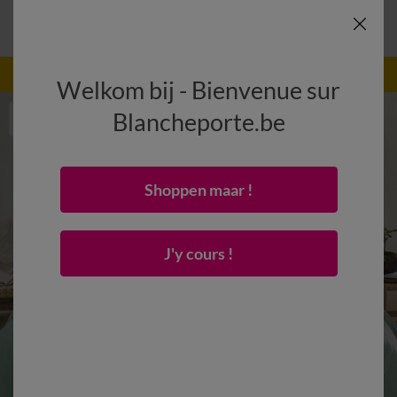
-50% vanaf 2 artikelen Code
:
800013
(1)
Gebruik
Welkom bij - Bienvenue sur
Blancheporte.be
Shoppen maar !
J'y cours !