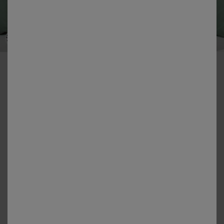
-50% vanaf 2 artikelen Code 800013
Effen bedlinnen in gewassen katoen
Kleur:
Groen
Matengids
Dekbedovertrek
vanaf
58,99 €