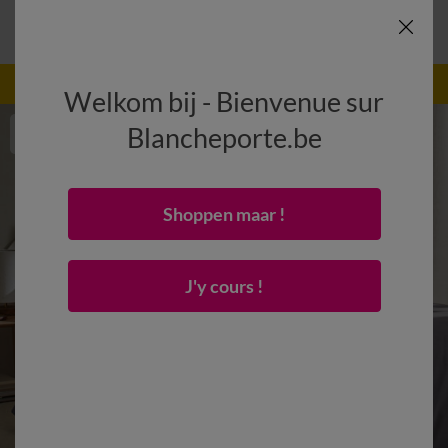
-50% vanaf 2 artikelen Code
:
800013
(1)
Gebruik
Welkom bij - Bienvenue sur
Blancheporte.be
Shoppen maar !
J'y cours !