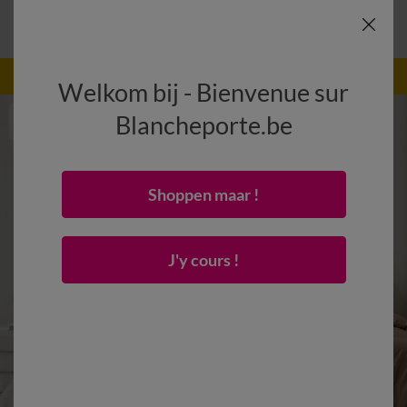
-50% vanaf 2 artikelen Code
:
800013
(1)
Gebruik
Welkom bij - Bienvenue sur
Blancheporte.be
Shoppen maar !
J'y cours !