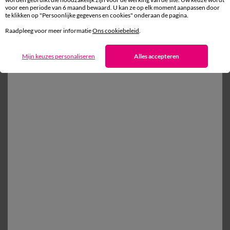
voor een periode van 6 maand bewaard. U kan ze op elk moment aanpassen door
te klikken op "Persoonlijke gegevens en cookies" onderaan de pagina.
Gratis* retour
Raadpleeg voor meer informatie
Ons cookiebeleid
.
binnen 14 dagen in een Afhaalpunt
Mijn keuzes personaliseren
Alles accepteren
Ander idee vanEffen bedlinnen
Effen bedlinnen
Dekbedovertrek
Kussensloop
Vlak laken
100% beveiligde betaling
Betaal later of in meerdere keren
Levering