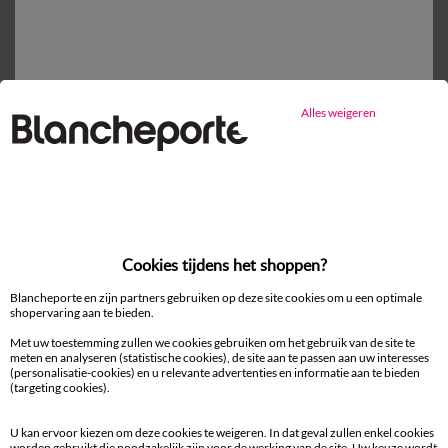
Vlak laken
vanaf
30,99 €
Alles weigeren
Mijn maten kiezen
1
Toevoegen aan mandje
Productdetails
Cookies tijdens het shoppen?
Levering en retour
Blancheporte en zijn partners gebruiken op deze site cookies om u een optimale
shopervaring aan te bieden.
Onderhoudstips
Met uw toestemming zullen we cookies gebruiken om het gebruik van de site te
Milieukenmerken
meten en analyseren (statistische cookies), de site aan te passen aan uw interesses
(personalisatie-cookies) en u relevante advertenties en informatie aan te bieden
(targeting cookies).
U kan ervoor kiezen om deze cookies te weigeren. In dat geval zullen enkel cookies
worden gebruikt die noodzakelijk zijn voor de werking van de site. Uw keuze wordt