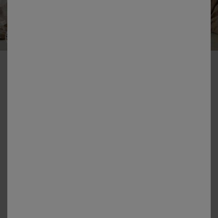
-50% vanaf 2 artikelen Code 800013
Effen beddengoed - polyester-katoen, 57 draden/cm²
Kleur:
Grijsbeige
+10
Matengids