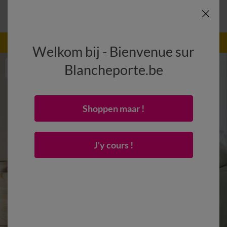
-50% vanaf 2 artikelen Code
:
800013
(1)
Gebruik
Welkom bij - Bienvenue sur
Blancheporte.be
Shoppen maar !
J'y cours !