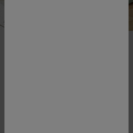
-50% vanaf 2 artikelen Code 800013
Effen bedlinnen in katoen
Kleur:
Amandel Groen
+6
Matengids