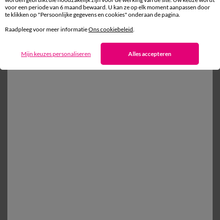
voor een periode van 6 maand bewaard. U kan ze op elk moment aanpassen door
te klikken op "Persoonlijke gegevens en cookies" onderaan de pagina.
Gratis* retour
Raadpleeg voor meer informatie
Ons cookiebeleid
.
binnen 14 dagen in een Afhaalpunt
Mijn keuzes personaliseren
Alles accepteren
Ander idee vanEffen bedlinnen
Kussensloop
Dekbedovertrek
Vlak laken
Effen bedlinnen
100% beveiligde betaling
Betaal later of in meerdere keren
Levering