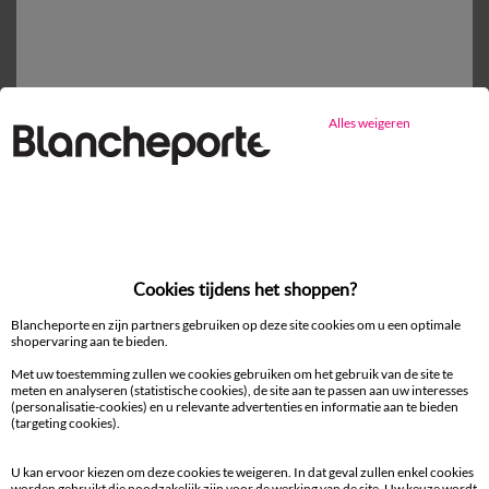
Vlak laken
vanaf
31,99 €
Alles weigeren
Mijn maten kiezen
1
Toevoegen aan mandje
Productdetails
Cookies tijdens het shoppen?
Levering en retour
Blancheporte en zijn partners gebruiken op deze site cookies om u een optimale
shopervaring aan te bieden.
Onderhoudstips
Met uw toestemming zullen we cookies gebruiken om het gebruik van de site te
Milieukenmerken
meten en analyseren (statistische cookies), de site aan te passen aan uw interesses
(personalisatie-cookies) en u relevante advertenties en informatie aan te bieden
(targeting cookies).
U kan ervoor kiezen om deze cookies te weigeren. In dat geval zullen enkel cookies
worden gebruikt die noodzakelijk zijn voor de werking van de site. Uw keuze wordt