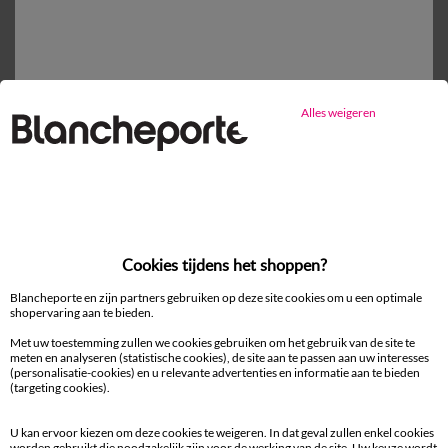
Vlak laken
vanaf
31,99 €
Alles weigeren
Mijn maten kiezen
1
Toevoegen aan mandje
Productdetails
Cookies tijdens het shoppen?
Levering en retour
Blancheporte en zijn partners gebruiken op deze site cookies om u een optimale
shopervaring aan te bieden.
Onderhoudstips
Met uw toestemming zullen we cookies gebruiken om het gebruik van de site te
Milieukenmerken
meten en analyseren (statistische cookies), de site aan te passen aan uw interesses
(personalisatie-cookies) en u relevante advertenties en informatie aan te bieden
(targeting cookies).
U kan ervoor kiezen om deze cookies te weigeren. In dat geval zullen enkel cookies
worden gebruikt die noodzakelijk zijn voor de werking van de site. Uw keuze wordt