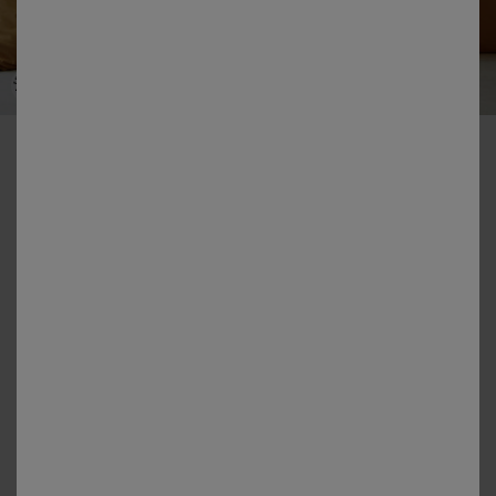
-50% vanaf 2 artikelen Code 800013
Effen bedlinnen in katoen
Kleur:
Honing
+6
Matengids