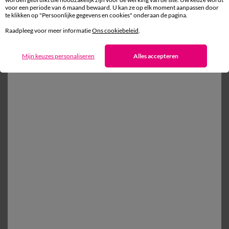
voor een periode van 6 maand bewaard. U kan ze op elk moment aanpassen door
te klikken op "Persoonlijke gegevens en cookies" onderaan de pagina.
Gratis* retour
Raadpleeg voor meer informatie
Ons cookiebeleid
.
binnen 14 dagen in een Afhaalpunt
Mijn keuzes personaliseren
Alles accepteren
Ander idee vanEffen bedlinnen
Effen bedlinnen
Kussensloop
Dekbedovertrek
Vlak laken
100% beveiligde betaling
Betaal later of in meerdere keren
Levering