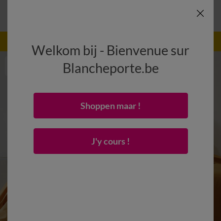
-50% vanaf 2 artikelen Code
:
800013
(1)
Gebruik
Welkom bij - Bienvenue sur
Blancheporte.be
Shoppen maar !
J'y cours !