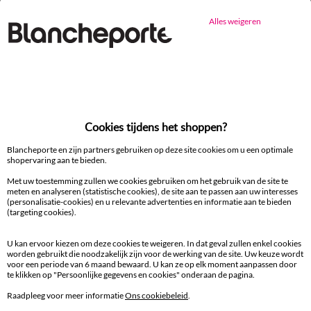
Alles weigeren
Ander idee van Tafellaken en tafelloper
Tafellaken en tafelloper
Cookies tijdens het shoppen?
100% beveiligde betaling
Blancheporte en zijn partners gebruiken op deze site cookies om u een optimale
Betaal later of in meerdere keren
shopervaring aan te bieden.
Met uw toestemming zullen we cookies gebruiken om het gebruik van de site te
meten en analyseren (statistische cookies), de site aan te passen aan uw interesses
Levering
(personalisatie-cookies) en u relevante advertenties en informatie aan te bieden
aan huis en in een Afhaalpunt
(targeting cookies).
Gratis* retour
U kan ervoor kiezen om deze cookies te weigeren. In dat geval zullen enkel cookies
worden gebruikt die noodzakelijk zijn voor de werking van de site. Uw keuze wordt
binnen 14 dagen in een Afhaalpunt
voor een periode van 6 maand bewaard. U kan ze op elk moment aanpassen door
te klikken op "Persoonlijke gegevens en cookies" onderaan de pagina.
Klantendienst
Raadpleeg voor meer informatie
Ons cookiebeleid
.
8 tot 19 uur van maandag tot vrijdag