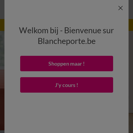
-50% vanaf 2 artikelen Code
:
800013
(1)
Gebruik
Welkom bij - Bienvenue sur
Blancheporte.be
Shoppen maar !
J'y cours !