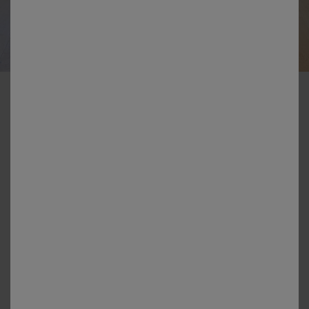
-50% vanaf 2 artikelen Code 800013
Kreukvrije tafellakens
Kleur:
Terracotta