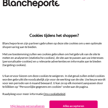
Ander idee van Zitbankhoes
Zitbankhoes
100% beveiligde betaling
Cookies tijdens het shoppen?
Betaal later of in meerdere keren
Blancheporte en zijn partners gebruiken op deze site cookies om u een optimale
shopervaring aan te bieden.
Levering
Met uw toestemming zullen we cookies gebruiken om het gebruik van de site te
aan huis en in een Afhaalpunt
meten en analyseren (statistische cookies), de site aan te passen aan uw interesses
(personalisatie-cookies) en u relevante advertenties en informatie aan te bieden
(targeting cookies).
Gratis* retour
binnen 14 dagen in een Afhaalpunt
U kan ervoor kiezen om deze cookies te weigeren. In dat geval zullen enkel cookies
worden gebruikt die noodzakelijk zijn voor de werking van de site. Uw keuze wordt
voor een periode van 6 maand bewaard. U kan ze op elk moment aanpassen door
Klantendienst
te klikken op "Persoonlijke gegevens en cookies" onderaan de pagina.
8 tot 19 uur van maandag tot vrijdag
Raadpleeg voor meer informatie
Ons cookiebeleid
.
Mijn keuzes personaliseren
Alles accepteren