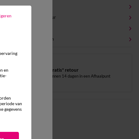
Productdetails
igeren
Levering en retour
Onderhoudstips
Milieukenmerken
pervaring
Gratis* retour
en en
tie-
binnen 14 dagen in een Afhaalpunt
worden
 periode van
ke gegevens
en