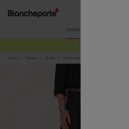
DAMES
LINGERIE
-
Home
Dames
Broek
Chino broek
Stretchbroek met afsl