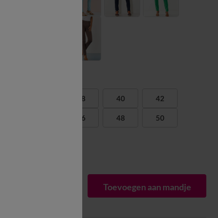
Maat:
36
38
40
42
44
46
48
50
52
Matengids
1
Toevoegen aan mandje