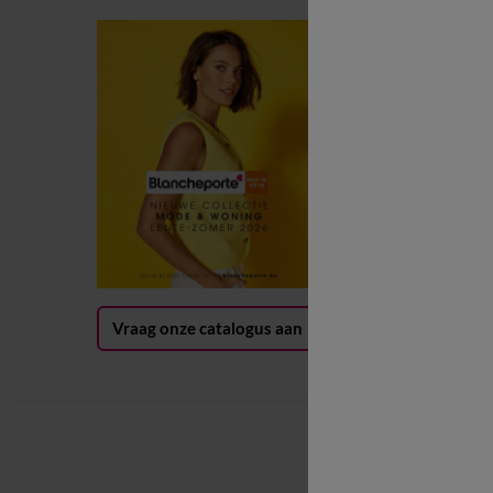
B
B
L
B
G
(
Vraag onze catalogus aan