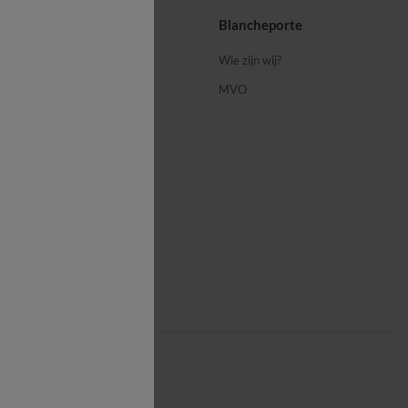
ps
Blancheporte
 ons
Wie zijn wij?
MVO
porte-blog