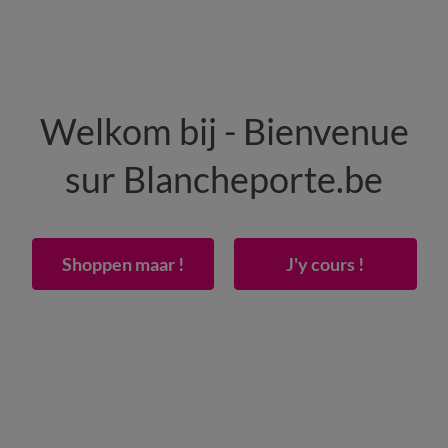
HEREN
WONING
SCHOENEN
Welkom bij - Bienvenue
50% vanaf 2 artikelen Code
:
800013
(1)
Gebrui
sur Blancheporte.be
ankende naden
Shoppen maar !
J'y cours !