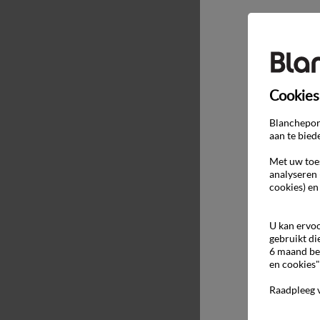
Cookies
Blancheport
aan te bied
Met uw toes
analyseren 
cookies) en
U kan ervoo
gebruikt di
6 maand be
en cookies"
Raadpleeg 