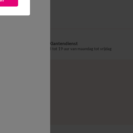
Klantendienst
aalpunt
8 tot 19 uur van maandag tot vrijdag