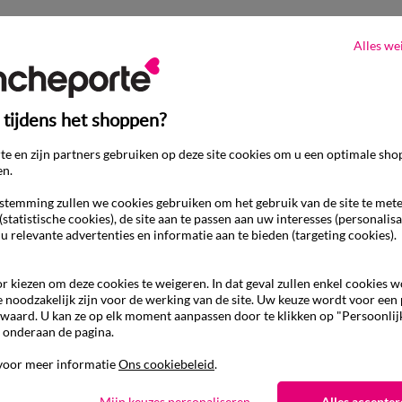
Alles we
 tijdens het shoppen?
e en zijn partners gebruiken op deze site cookies om u een optimale sho
en.
temming zullen we cookies gebruiken om het gebruik van de site te met
(statistische cookies), de site aan te passen aan uw interesses (personalisa
 u relevante advertenties en informatie aan te bieden (targeting cookies).
r kiezen om deze cookies te weigeren. In dat geval zullen enkel cookies 
e noodzakelijk zijn voor de werking van de site. Uw keuze wordt voor een
waard. U kan ze op elk moment aanpassen door te klikken op "Persoonlij
 onderaan de pagina.
voor meer informatie
Ons cookiebeleid
.
Ander idee van Chino broek
Mijn keuzes personaliseren
Alles accepter