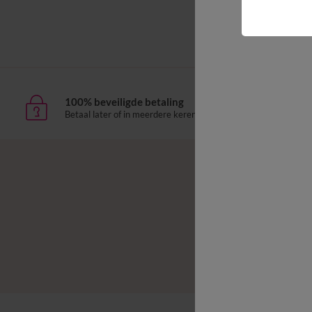
100% beveiligde betaling
Leve
Betaal later of in meerdere keren
aan h