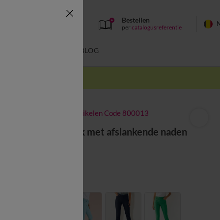
Bestellen
per
catalogusreferentie
SWIMWEAR
BLOG
k
-50% vanaf 2 artikelen Code 800013
Stretchbroek met afslankende naden
vanaf
41,99 €
Kleur:
Zwart