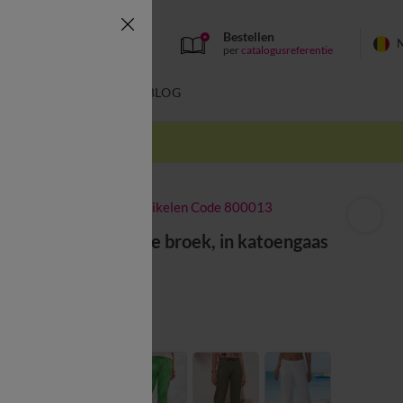
Bestellen
per
catalogusreferentie
SWIMWEAR
BLOG
k
-50% vanaf 2 artikelen Code 800013
Ruime, rechte broek, in katoengaas
vanaf
34,99 €
Kleur:
Oranje