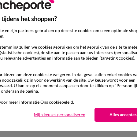
 tijdens het shoppen?
e en zijn partners gebruiken op deze site cookies om u een optimale sho
en.
temming zullen we cookies gebruiken om het gebruik van de site te met
(statistische cookies), de site aan te passen aan uw interesses (personalisa
 u relevante advertenties en informatie aan te bieden (targeting cookies).
r kiezen om deze cookies te weigeren. In dat geval zullen enkel cookies 
e noodzakelijk zijn voor de werking van de site. Uw keuze wordt voor een
waard. U kan ze op elk moment aanpassen door te klikken op "Persoonlij
 onderaan de pagina.
Ander idee van Rechte broek
voor meer informatie
Ons cookiebeleid
.
Rechte broek
Mijn keuzes personaliseren
Alles accepter