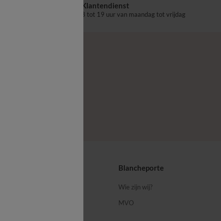
Klantendienst
aalpunt
8 tot 19 uur van maandag tot vrijdag
ps
Blancheporte
 ons
Wie zijn wij?
MVO
porte-blog