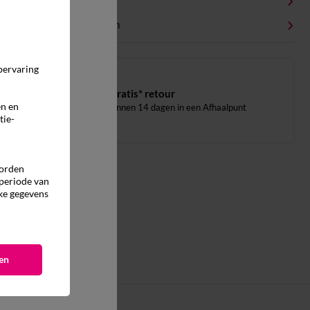
Onderhoudstips
Milieukenmerken
pervaring
Gratis* retour
en en
binnen 14 dagen in een Afhaalpunt
tie-
worden
 periode van
ke gegevens
en