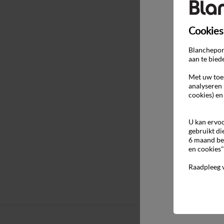
Cookies
Blancheport
aan te bied
Met uw toes
analyseren 
cookies) en
U kan ervoo
gebruikt di
6 maand be
en cookies"
Raadpleeg 