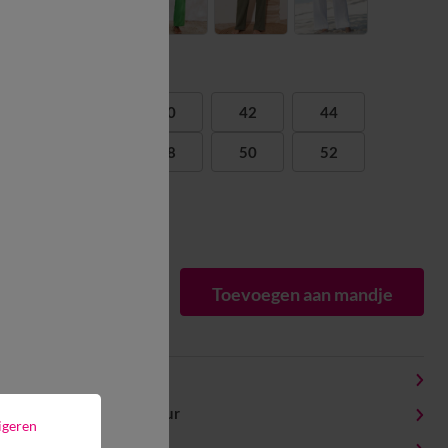
Maat:
38
40
42
44
46
48
50
52
54
Matengids
1
Toevoegen aan mandje
Productdetails
Levering en retour
igeren