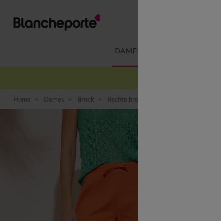
DAMES
LINGERIE
-
Home
Dames
Broek
Rechte broek
Ruime, rechte broek, 