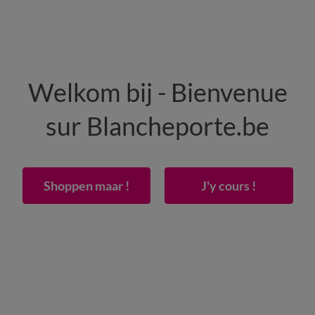
HEREN
WONING
SCHOENEN
Welkom bij - Bienvenue
50% vanaf 2 artikelen Code
:
800013
(1)
Gebrui
sur Blancheporte.be
in katoengaas
Shoppen maar !
J'y cours !