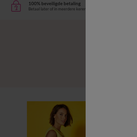
100% beveiligde betaling
Leve
Betaal later of in meerdere keren
aan h
B
B
L
B