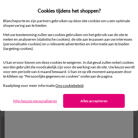
Cookies tijdens het shoppen?
Blancheporte en zijn partners gebruiken op deze site cookies om u een optimale
shopervaring aan te bieden.
Met uw toestemming zullen we cookies gebruiken om het gebruik van de site te
meten en analyseren (statistische cookies), de site aan te passen aan uw interesses
(personalisatie-cookies) en u relevante advertenties en informatie aan te bieden
(targeting cookies).
U kan ervoor kiezen om deze cookies te weigeren. In dat geval zullen enkel cookies
worden gebruikt die noodzakelijk zijn voor de werking van de site. Uw keuze wordt
voor een periode van 6 maand bewaard. U kan ze op elk moment aanpassen door
te klikken op "Persoonlijke gegevens en cookies" onderaan de pagina.
34/36
38/40
42/44
46/48
34/36
38/40
42/44
46/48
Raadpleeg voor meer informatie
Ons cookiebeleid
.
50
52
50
52
54
Pyjamabroek met fleece met „sterren“, voelt aan als pluche
Pyjama in katoen met vogelprint en lange mouwen
DE VOORDELIGSTE
Mijn keuzes personaliseren
Alles accepteren
41,99 €
vanaf
19,99 €
*
vanaf