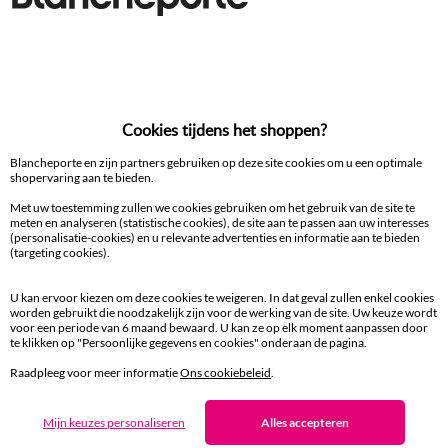
Cookies tijdens het shoppen?
Blancheporte en zijn partners gebruiken op deze site cookies om u een optimale
shopervaring aan te bieden.
Met uw toestemming zullen we cookies gebruiken om het gebruik van de site te
meten en analyseren (statistische cookies), de site aan te passen aan uw interesses
(personalisatie-cookies) en u relevante advertenties en informatie aan te bieden
(targeting cookies).
U kan ervoor kiezen om deze cookies te weigeren. In dat geval zullen enkel cookies
38/40
42/44
46/48
50/52
worden gebruikt die noodzakelijk zijn voor de werking van de site. Uw keuze wordt
voor een periode van 6 maand bewaard. U kan ze op elk moment aanpassen door
54/56
te klikken op "Persoonlijke gegevens en cookies" onderaan de pagina.
Step-in broekje in microvezel en geborduurde tule Sienne - set van 2
Salford-beha met sluiting aan de voorkant en kant - zonder beugels
31,58 €
26,99 €
vanaf
vanaf
voor de 2
Raadpleeg voor meer informatie
Ons cookiebeleid
.
-50% vanaf 2 artikelen Code 800013
-50% vanaf 2 artikelen Code 800013
Mijn keuzes personaliseren
Alles accepteren
-50% vanaf 2 artikelen Code
:
800013
(1)
Gebruik